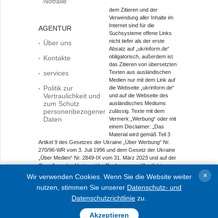
Notfälle
dem Zitieren und der
Verwendung aller Inhalte im
Internet sind für die
AGENTUR
Suchsysteme offene Links
nicht tiefer als der erste
Über uns
Absatz auf „ukrinform.de“
obligatorisch, außerdem ist
Kontakte
das Zitieren von übersetzten
services
Texten aus ausländischen
Medien nur mit dem Link auf
Politik zur
die Webseite „ukrinform.de“
Vertraulichkeit und
und auf die Webseite des
zum Schutz
ausländisches Mediums
personenbezogener
zulässig. Texte mit dem
Daten
Vermerk „Werbung“ oder mit
einem Disclaimer: „Das
Material wird gemäß Teil 3
Artikel 9 des Gesetzes der Ukraine „Über Werbung“ Nr.
270/96-WR vom 3. Juli 1996 und dem Gesetz der Ukraine
„Über Medien“ Nr. 2849-IX vom 31. März 2023 und auf der
Grundlage des Vertrags/der Rechnung veröffentlicht.
×
Wir verwenden Cookies. Wenn Sie die Website weiter
Objekt im Bereich Onlinemedien; Medien-ID R40-01421.
nutzen, stimmen Sie unserer
Datenschutz- und
© 2015-2026 Ukrinform. Alle Rechte sind geschützt.
Datenschutzrichtlinie
zu.
Akzeptieren