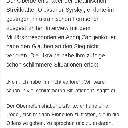
Der Oberbefehlshaber der ukrainischen
Gesellschaft und
Streitkräfte, Oleksandr Syrskyj, erklärte im
Kultur
gestrigen im ukrainischen Fernsehen
Sport
ausgestrahlten Interview mit dem
Kriminalität
Militärkorrespondenten Andrij Zaplijenko, er
Notstand und
Notfälle
habe den Glauben an den Sieg nicht
verloren. Die Ukraine habe ihm zufolge
ZUSÄTZLICH
LEISTUNGEN
Veröffentlichungen
Abonnement
schon schlimmere Situationen erlebt.
Interview
Fotobank
„Nein, ich habe ihn nicht verloren. Wir waren
Fotos
schon in viel schlimmeren Situationen“, sagte er.
Video
Der Oberbefehlshaber erzählte, er habe eine
Regel, sich mit den Einheiten zu treffen, die in die
Offensive gehen, zu sprechen und zu erklären,