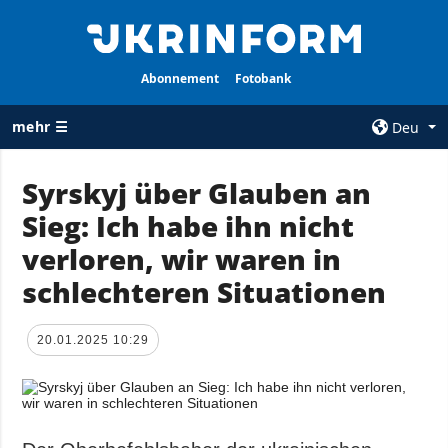
Abonnement
Fotobank
mehr ☰
Deu
×
Syrskyj über Glauben an
Sieg: Ich habe ihn nicht
ALLE
AGENTUR
RUBRIKEN
verloren, wir waren in
Über uns
Krieg
schlechteren Situationen
Kontakte
Wiederaufbau
services
der Ukraine
20.01.2025 10:29
Politik zur
Politik
Vertraulichkeit
und zum Schutz
Wirtschaft
personenbezogener
Militär
Daten