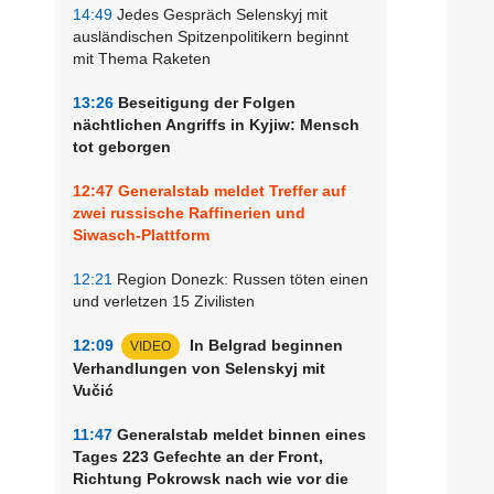
14:49
Jedes Gespräch Selenskyj mit
ausländischen Spitzenpolitikern beginnt
mit Thema Raketen
13:26
Beseitigung der Folgen
nächtlichen Angriffs in Kyjiw: Mensch
tot geborgen
12:47
Generalstab meldet Treffer auf
zwei russische Raffinerien und
Siwasch-Plattform
12:21
Region Donezk: Russen töten einen
und verletzen 15 Zivilisten
12:09
In Belgrad beginnen
VIDEO
Verhandlungen von Selenskyj mit
Vučić
11:47
Generalstab meldet binnen eines
Tages 223 Gefechte an der Front,
Richtung Pokrowsk nach wie vor die