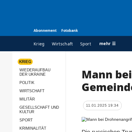
Abonnement
Fotobank
mehr ☰
Krieg
Wirtschaft
Sport
KRIEG
Mann bei
WIEDERAUFBAU
ALLE RUBRIKEN
A
DER UKRAINE
Krieg
Ü
Gemeinde
POLITIK
Wiederaufbau der
K
WIRTSCHAFT
Ukraine
MILITÄR
s
11.01.2025 19:34
Politik
GESELLSCHAFT UND
P
KULTUR
Wirtschaft
u
SPORT
p
Militär
KRIMINALITÄT
D
Die russischen Tru