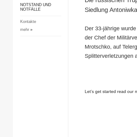
Gesellschaft und Kultur
NOTSTAND UND
Siedlung Antoniwka
NOTFÄLLE
Sport
Kontakte
Kriminalität
Der 33-jährige wurde 
mehr
»
Notstand und Notfälle
der Chef der Militär
Mrotschko, auf Teler
Splitterverletzungen a
Let’s get started read ou