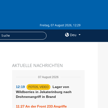
Freitag, 07 August 2026, 12:29
Deu
×
LEISTUNGEN
AKTUELLE NACHRICHTEN
Abonnement
Fotobank
07 August 2026
12:19
Lager von
FOTOS, VIDEO
Wildberries in Jekaterinburg nach
Drohnenangriff in Brand
11:27
An der Front 233 Angriffe