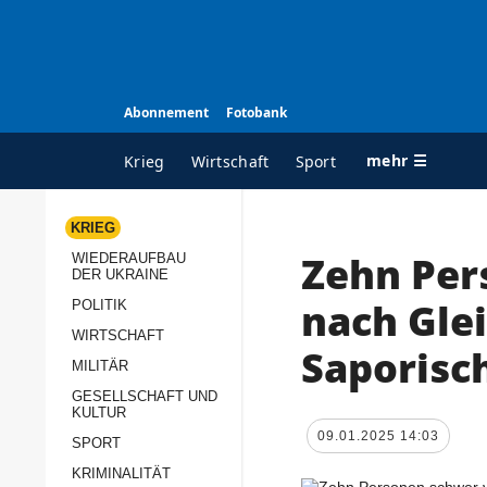
Abonnement
Fotobank
mehr ☰
Krieg
Wirtschaft
Sport
KRIEG
Zehn Per
WIEDERAUFBAU
ALLE RUBRIKEN
A
DER UKRAINE
Krieg
Ü
nach Gle
POLITIK
Wiederaufbau der
K
WIRTSCHAFT
Saporisc
Ukraine
MILITÄR
s
Politik
GESELLSCHAFT UND
P
KULTUR
Wirtschaft
u
09.01.2025 14:03
SPORT
p
Militär
KRIMINALITÄT
D