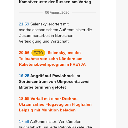
Kampfverluste der Russen am Vortag
06 August 2026
21:59
Selenskyj erörtert mit
aserbaidschanischem Außenminister die
Zusammenarbeit in Bereichen
Verteidigung und Wirtschaft
20:56
Selenskyj meldet
FOTO
Teilnahme von zehn Ländern am
Raketenabwehrprogramm FREYJA
19:25
Angriff auf Pawlohrad: Im
Sortierzentrum von Ukrposchta zwei
Mitarbeiterinnen getötet
18:55
Vorfall mit einer Drohne:
Ukrainisches Flugzeug am Flughafen
Leipzig mit Munition beladen
17:58
Außenminister: Wir kämpfen
buchstäblich um jede Patriot-Rakete, die