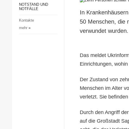
Gesellschaft und Kultur
NOTSTAND UND
NOTFÄLLE
In Krankenhäusern 
Sport
Kontakte
50 Menschen, die n
Kriminalität
mehr
»
verwundet wurden.
Notstand und Notfälle
Das meldet Ukrinform
Einrichtungen, wohi
Der Zustand von zehn
Menschen im Alter vo
verletzt. Sie befinde
Durch den Angriff de
auf die Großstadt Sap