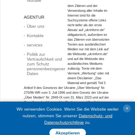
Notfälle
dem Zitieren und der
Verwendung aller Inhalte im
Internet sind für die
AGENTUR
Suchsysteme offene Links
nicht tiefer als der erste
Über uns
Absatz auf „ukrinform.de“
obligatorisch, außerdem ist
Kontakte
das Zitieren von übersetzten
services
Texten aus ausländischen
Medien nur mit dem Link auf
Politik zur
die Webseite „ukrinform.de“
Vertraulichkeit und
und auf die Webseite des
zum Schutz
ausländisches Mediums
personenbezogener
zulässig. Texte mit dem
Daten
Vermerk „Werbung“ oder mit
einem Disclaimer: „Das
Material wird gemäß Teil 3
Artikel 9 des Gesetzes der Ukraine „Über Werbung“ Nr.
270/96-WR vom 3. Juli 1996 und dem Gesetz der Ukraine
„Über Medien“ Nr. 2849-IX vom 31. März 2023 und auf der
Grundlage des Vertrags/der Rechnung veröffentlicht.
×
Wir verwenden Cookies. Wenn Sie die Website weiter
Objekt im Bereich Onlinemedien; Medien-ID R40-01421.
nutzen, stimmen Sie unserer
Datenschutz- und
© 2015-2026 Ukrinform. Alle Rechte sind geschützt.
Datenschutzrichtlinie
zu.
Akzeptieren