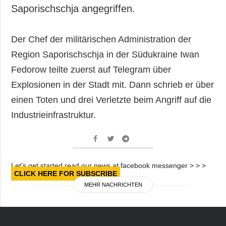
Gesellschaft und
Saporischschja angegriffen.
Kultur
Sport
Der Chef der militärischen Administration der
Kriminalität
Region Saporischschja in der Südukraine Iwan
Notstand und
Fedorow teilte zuerst auf Telegram über
Notfälle
Explosionen in der Stadt mit. Dann schrieb er über
ZUSÄTZLICH
LEISTUNGEN
einen Toten und drei Verletzte beim Angriff auf die
Veröffentlichungen
Abonnement
Industrieinfrastruktur.
Interview
Fotobank
Fotos
Video
Let’s get started read our news at facebook messenger > > >
CLICK HERE FOR SUBSCRIBE
MEHR NACHRICHTEN