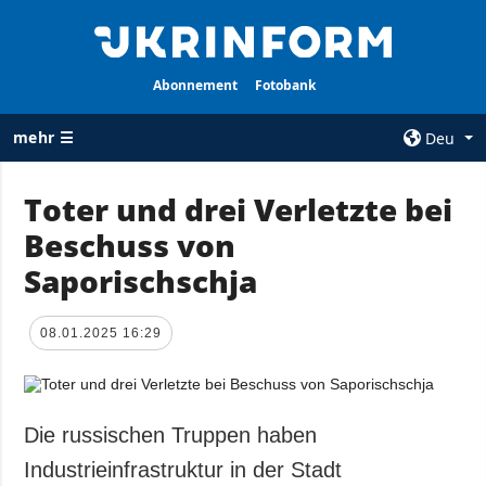
Abonnement
Fotobank
mehr ☰
Deu
×
Toter und drei Verletzte bei
Beschuss von
ALLE
AGENTUR
RUBRIKEN
Saporischschja
Über uns
Krieg
Kontakte
Wiederaufbau
08.01.2025 16:29
services
der Ukraine
Politik zur
Politik
Vertraulichkeit
und zum Schutz
Wirtschaft
Die russischen Truppen haben
personenbezogener
Militär
Industrieinfrastruktur in der Stadt
Daten