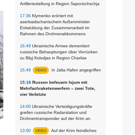
Artilleriestellung in Region Saporischschja
17:36
Klymenko erörtert mit
aserbaidschanischem Außenminister
Entwicklung der Zusammenarbeit im
Rahmen des Drohnenabkommens
16:49
Ukrainische Armee dementiert
russische Behauptungen über Vorrücken
zu Bilyj Kolodjas in Region Charkiw
15:49
In Jalta Hafen angegriffen
VIDEO
15:16
Russen befeuern Isjum mit
Mehrfachraketenwerfern – zwei Tote,
vier Verletzte
14:00
Ukrainische Verteidigungskräfte
greifen russische Radarstation und
Drohnentransponder auf der Krim an
13:00
Auf der Krim feindliches
VIDEO