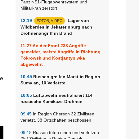
Panzir-S1-Flugabwehrsystem und
Militärkran zerstört
12:19
Lager von
FOTOS, VIDEO
Wildberries in Jekaterinburg nach
Drohnenangriff in Brand
11:27
An der Front 233 Angriffe
gemeldet, meiste Angriffe in Richtung
Pokrowsk und Kostjantyniwka
abgewehrt
10:45
Russen greifen Markt in Region
ge
Sumy an, 10 Verletzte
10:05
Luftabwehr neutralisiert 114
russische Kamikaze-Drohnen
09:45
In Region Cherson 32 Zivilisten
verletzt, 38 Ortschaften beschossen
09:18
Russen töten einen und verletzen
fünf Zivilisten in Region Donezk