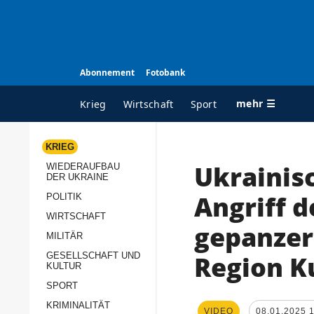
Abonnement
Fotobank
mehr ☰
Krieg
Wirtschaft
Sport
KRIEG
Ukrainis
WIEDERAUFBAU
ALLE RUBRIKEN
A
DER UKRAINE
Krieg
Ü
Angriff d
POLITIK
Wiederaufbau der
K
WIRTSCHAFT
gepanzer
Ukraine
MILITÄR
s
Politik
Region K
GESELLSCHAFT UND
P
KULTUR
Wirtschaft
u
SPORT
p
Militär
KRIMINALITÄT
D
VIDEO
08.01.2025 