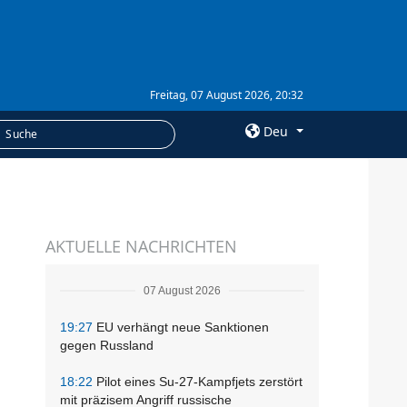
Freitag, 07 August 2026, 20:32
Deu
×
LEISTUNGEN
AKTUELLE NACHRICHTEN
Abonnement
Fotobank
07 August 2026
19:27
EU verhängt neue Sanktionen
gegen Russland
18:22
Pilot eines Su-27-Kampfjets zerstört
mit präzisem Angriff russische