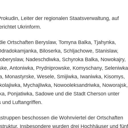
rokudin, Leiter der regionalen Staatsverwaltung, auf
richtet Ukrinform.
die Ortschaften Beryslaw, Tomyna Balka, Tjahynka,
dradokamjanka, Biloserka, Schljachowe, Stanislaw,
oberyslaw, Nadeschdiwka, Schyroka Balka, Nowokajry,
ske, Antoniwka, Prydniprowske, Komyschany, Seleniwka
a, Monastyrske, Wesele, Smijiwka, Iwaniwka, Kisomys,
olajiwka, Mychajliwka, Nowooleksandriwka, Noworajsk,
a, Ponjatiwka, Sadowe und die Stadt Cherson unter
 und Luftangriffen.
struppen beschossen die Wohnviertel der Ortschaften
rastruktur. Insbesondere wurden drei Hochhäuser und fün