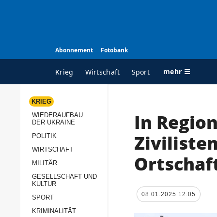
Abonnement
Fotobank
mehr ☰
Krieg
Wirtschaft
Sport
KRIEG
In Regio
WIEDERAUFBAU
ALLE RUBRIKEN
A
DER UKRAINE
Krieg
Ü
Ziviliste
POLITIK
Wiederaufbau der
K
WIRTSCHAFT
Ortschaf
Ukraine
MILITÄR
s
Politik
GESELLSCHAFT UND
P
KULTUR
Wirtschaft
u
08.01.2025 12:05
SPORT
p
Militär
KRIMINALITÄT
D