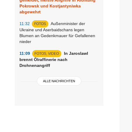
Pokrowsk und Kostjantyniwka
abgewehrt
11:32
Außenminister der
FOTOS
Ukraine und Aserbaidschans legen
Blumen an Gedenkmauer für Gefallenen
nieder
11:09
In Jaroslawl
FOTOS, VIDEO
brennt Ölraffinerie nach
Drohnenangriff
ALLE NACHRICHTEN