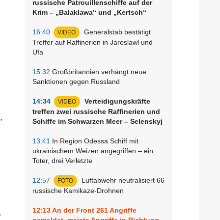
russische Patrouillenschiffe auf der
Krim – „Balaklawa“ und „Kertsch“
16:40
Generalstab bestätigt
VIDEO
Treffer auf Raffinerien in Jaroslawl und
Ufa
15:32
Großbritannien verhängt neue
Sanktionen gegen Russland
14:34
Verteidigungskräfte
VIDEO
treffen zwei russische Raffinerien und
,
Schiffe im Schwarzen Meer – Selenskyj
13:41
In Region Odessa Schiff mit
ukrainischem Weizen angegriffen – ein
Toter, drei Verletzte
12:57
Luftabwehr neutralisiert 66
FOTO
russische Kamikaze-Drohnen
12:13
An der Front 261 Angriffe
f
gemeldet, meiste Angriffe in Richtung