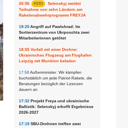
20:56
Selenskyj meldet
FOTO
Teilnahme von zehn Ländern am
Raketenabwehrprogramm FREYJA
19:25
Angriff auf Pawlohrad: Im
Sortierzentrum von Ukrposchta zwei
Mitarbeiterinnen getötet
18:55
Vorfall mit einer Drohne:
Ukrainisches Flugzeug am Flughafen
Leipzig mit Munition beladen
17:58
Außenminister: Wir kämpfen
buchstäblich um jede Patriot-Rakete, die
Beratungen bezüglich der Lizenzen
dauern an
17:32
Projekt Freya und ukrainische
Ballistik: Selenskyj erhofft Ergebnisse
2026-2027
17:19
SBU-Drohnen treffen zwei