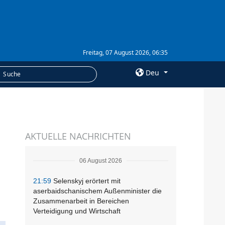
Freitag, 07 August 2026, 06:35
Deu
×
LEISTUNGEN
AKTUELLE NACHRICHTEN
Abonnement
Fotobank
06 August 2026
21:59
Selenskyj erörtert mit
aserbaidschanischem Außenminister die
Zusammenarbeit in Bereichen
Verteidigung und Wirtschaft