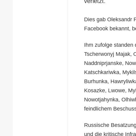
verletzt.
Dies gab Oleksandr P
Facebook bekannt, be
Ihm zufolge standen 
Tscherwonyj Majak, O
Naddniprjanske, Now
Katschkariwka, Mykil
Burhunka, Hawryliwk
Kosazke, Lwowe, Myk
Nowotjahynka, Olhiwk
feindlichem Beschuss
Russische Besatzung
und die kritische Inf