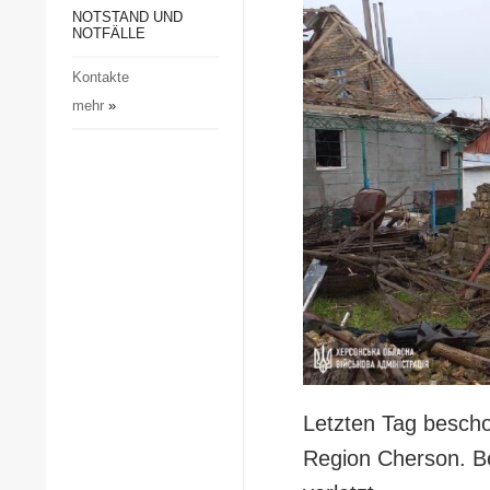
Gesellschaft und Kultur
NOTSTAND UND
NOTFÄLLE
Sport
Kontakte
Kriminalität
mehr
»
Notstand und Notfälle
Letzten Tag bescho
Region Cherson. B