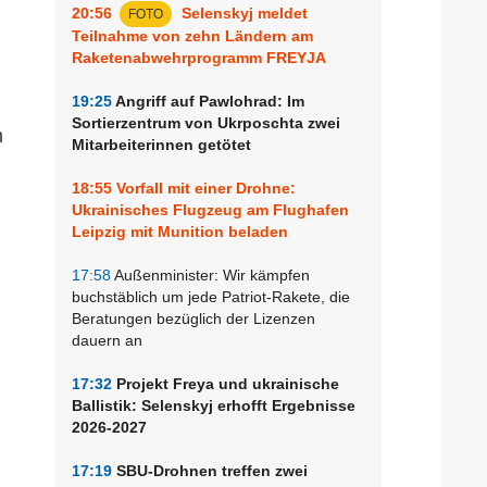
20:56
Selenskyj meldet
FOTO
Teilnahme von zehn Ländern am
Raketenabwehrprogramm FREYJA
19:25
Angriff auf Pawlohrad: Im
Sortierzentrum von Ukrposchta zwei
m
Mitarbeiterinnen getötet
18:55
Vorfall mit einer Drohne:
Ukrainisches Flugzeug am Flughafen
Leipzig mit Munition beladen
17:58
Außenminister: Wir kämpfen
buchstäblich um jede Patriot-Rakete, die
Beratungen bezüglich der Lizenzen
dauern an
17:32
Projekt Freya und ukrainische
Ballistik: Selenskyj erhofft Ergebnisse
2026-2027
17:19
SBU-Drohnen treffen zwei