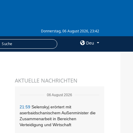
Donnerstag, 06 August 2026, 23:42
Deu
×
LEISTUNGEN
AKTUELLE NACHRICHTEN
Abonnement
Fotobank
06 August 2026
21:59
Selenskyj erörtert mit
aserbaidschanischem Außenminister die
Zusammenarbeit in Bereichen
Verteidigung und Wirtschaft