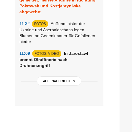
Pokrowsk und Kostjantyniwka
abgewehrt
11:32
Außenminister der
FOTOS
Ukraine und Aserbaidschans legen
Blumen an Gedenkmauer für Gefallenen
nieder
11:09
In Jaroslawl
FOTOS, VIDEO
brennt Ölraffinerie nach
Drohnenangriff
ALLE NACHRICHTEN