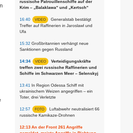
russische Patrouillenschiffe auf der
en
Krim – „Balaklawa“ und „Kertsch“
16:40
Generalstab bestätigt
VIDEO
Treffer auf Raffinerien in Jaroslawl und
Ufa
15:32
Großbritannien verhängt neue
Sanktionen gegen Russland
14:34
Verteidigungskräfte
VIDEO
treffen zwei russische Raffinerien und
Schiffe im Schwarzen Meer – Selenskyj
13:41
In Region Odessa Schiff mit
ukrainischem Weizen angegriffen – ein
Toter, drei Verletzte
e
12:57
Luftabwehr neutralisiert 66
FOTO
russische Kamikaze-Drohnen
12:13
An der Front 261 Angriffe
gemeldet, meiste Angriffe in Richtung