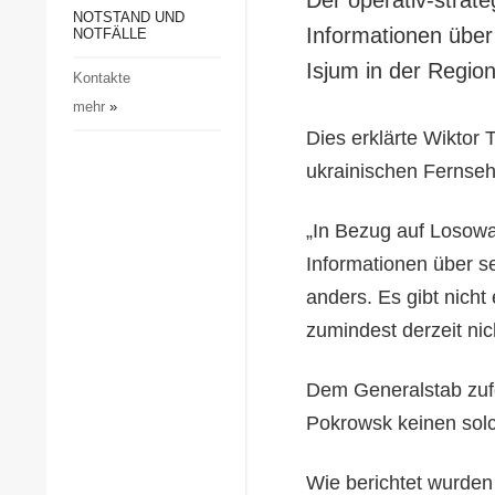
Gesellschaft und Kultur
NOTSTAND UND
Informationen übe
NOTFÄLLE
Sport
Isjum in der Region
Kontakte
Kriminalität
mehr
»
Notstand und Notfälle
Dies erklärte Wiktor
ukrainischen Fernse
„In Bezug auf Losowa
Informationen über s
anders. Es gibt nicht
zumindest derzeit nich
Dem Generalstab zufo
Pokrowsk keinen solc
Wie berichtet wurden