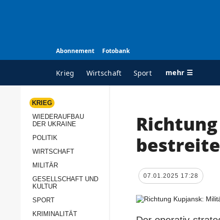
Abonnement
Fotobank
mehr ☰
Krieg
Wirtschaft
Sport
KRIEG
Richtung 
WIEDERAUFBAU
ALLE RUBRIKEN
A
DER UKRAINE
Krieg
Ü
bestreit
POLITIK
Wiederaufbau der
K
WIRTSCHAFT
Ukraine
MILITÄR
s
07.01.2025 17:28
Politik
GESELLSCHAFT UND
P
KULTUR
Wirtschaft
u
SPORT
p
Militär
KRIMINALITÄT
D
Der operativ-strat