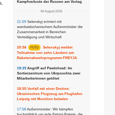
Kampfverluste der Russen am Vortag
a,
06 August 2026
21:59
Selenskyj erörtert mit
aserbaidschanischem Außenminister die
Zusammenarbeit in Bereichen
Verteidigung und Wirtschaft
20:56
Selenskyj meldet
FOTO
Teilnahme von zehn Ländern am
Raketenabwehrprogramm FREYJA
19:25
Angriff auf Pawlohrad: Im
Sortierzentrum von Ukrposchta zwei
Mitarbeiterinnen getötet
18:55
Vorfall mit einer Drohne:
Ukrainisches Flugzeug am Flughafen
Leipzig mit Munition beladen
17:58
Außenminister: Wir kämpfen
buchstäblich um jede Patriot-Rakete, die