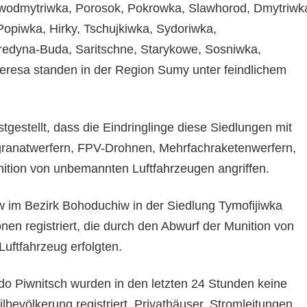
owodmytriwka, Porosok, Pokrowka, Slawhorod, Dmytriwk
opiwka, Hirky, Tschujkiwka, Sydoriwka,
edyna-Buda, Saritschne, Starykowe, Sosniwka,
eresa standen in der Region Sumy unter feindlichem
stgestellt, dass die Eindringlinge diese Siedlungen mit
ranatwerfern, FPV-Drohnen, Mehrfachraketenwerfern,
unition von unbemannten Luftfahrzeugen angriffen.
w im Bezirk Bohoduchiw in der Siedlung Tymofijiwka
en registriert, die durch den Abwurf der Munition von
ftfahrzeug erfolgten.
o Piwnitsch wurden in den letzten 24 Stunden keine
ilbevölkerung registriert. Privathäuser, Stromleitungen,