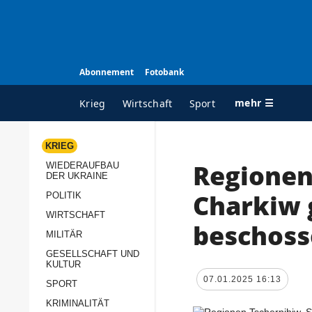
Abonnement
Fotobank
mehr ☰
Krieg
Wirtschaft
Sport
KRIEG
Regionen
WIEDERAUFBAU
ALLE RUBRIKEN
A
DER UKRAINE
Krieg
Ü
Charkiw 
POLITIK
Wiederaufbau der
K
WIRTSCHAFT
beschos
Ukraine
MILITÄR
s
Politik
GESELLSCHAFT UND
P
KULTUR
Wirtschaft
u
07.01.2025 16:13
SPORT
p
Militär
KRIMINALITÄT
D