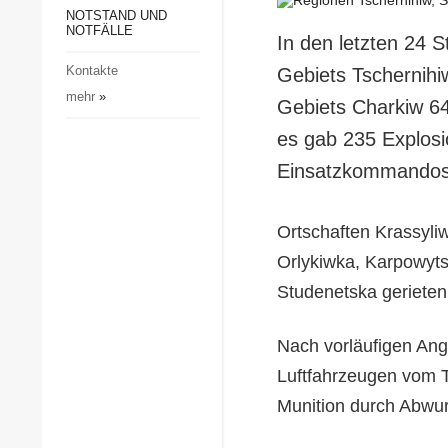
Gesellschaft und Kultur
NOTSTAND UND
NOTFÄLLE
In den letzten 24 
Sport
Kontakte
Gebiets Tschernihi
Kriminalität
mehr
»
Gebiets Charkiw 6
Notstand und Notfälle
es gab 235 Explosi
Einsatzkommandos 
Ortschaften Krassyl
Orlykiwka, Karpowyts
Studenetska gerieten
Nach vorläufigen Ang
Luftfahrzeugen vom T
Munition durch Abwur