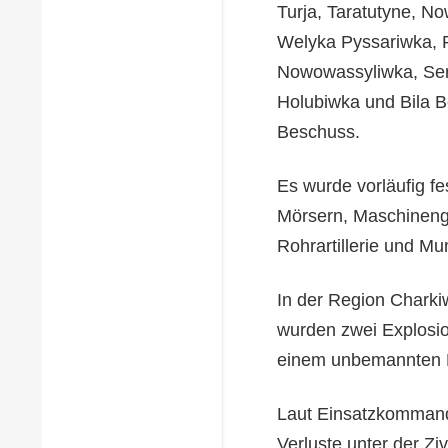
Turja, Taratutyne, N
Welyka Pyssariwka, P
Nowowassyliwka, Ser
Holubiwka und Bila B
Beschuss.
Es wurde vorläufig fe
Mörsern, Maschineng
Rohrartillerie und M
In der Region Charki
wurden zwei Explosion
einem unbemannten Lu
Laut Einsatzkommand
Verluste unter der Ziv