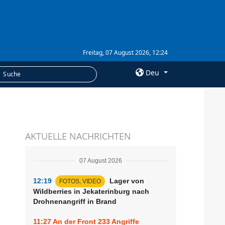
Freitag, 07 August 2026, 12:24
Deu
×
LEISTUNGEN
AKTUELLE NACHRICHTEN
Abonnement
Fotobank
07 August 2026
12:19
Lager von
FOTOS, VIDEO
Wildberries in Jekaterinburg nach
Drohnenangriff in Brand
11:27
An der Front 233 Angriffe