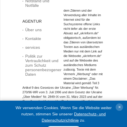
Notstand und
Notfälle
dem Zitieren und der
Verwendung aller Inhalte im
Internet sind für die
AGENTUR
Suchsysteme offene Links
nicht tiefer als der erste
Über uns
Absatz auf „ukrinform.de“
obligatorisch, außerdem ist
Kontakte
das Zitieren von übersetzten
services
Texten aus ausländischen
Medien nur mit dem Link auf
Politik zur
die Webseite „ukrinform.de“
Vertraulichkeit und
und auf die Webseite des
zum Schutz
ausländisches Mediums
personenbezogener
zulässig. Texte mit dem
Daten
Vermerk „Werbung“ oder mit
einem Disclaimer: „Das
Material wird gemäß Teil 3
Artikel 9 des Gesetzes der Ukraine „Über Werbung“ Nr.
270/96-WR vom 3. Juli 1996 und dem Gesetz der Ukraine
„Über Medien“ Nr. 2849-IX vom 31. März 2023 und auf der
Grundlage des Vertrags/der Rechnung veröffentlicht.
×
Wir verwenden Cookies. Wenn Sie die Website weiter
Objekt im Bereich Onlinemedien; Medien-ID R40-01421.
nutzen, stimmen Sie unserer
Datenschutz- und
© 2015-2026 Ukrinform. Alle Rechte sind geschützt.
Datenschutzrichtlinie
zu.