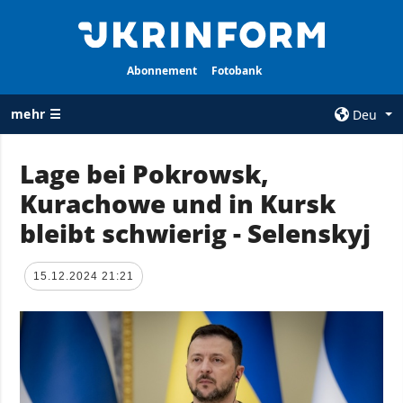
Abonnement
Fotobank
mehr ☰
Deu
×
Lage bei Pokrowsk,
Kurachowe und in Kursk
ALLE
AGENTUR
RUBRIKEN
bleibt schwierig - Selenskyj
Über uns
Krieg
Kontakte
Wiederaufbau
15.12.2024 21:21
services
der Ukraine
Politik zur
Politik
Vertraulichkeit
und zum Schutz
Wirtschaft
personenbezogener
Militär
Daten