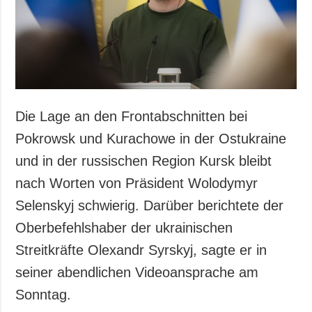
Gesellschaft und
Kultur
Sport
Kriminalität
Notstand und
Notfälle
Die Lage an den Frontabschnitten bei
ZUSÄTZLICH
LEISTUNGEN
Pokrowsk und Kurachowe in der Ostukraine
Veröffentlichungen
Abonnement
und in der russischen Region Kursk bleibt
Interview
Fotobank
nach Worten von Präsident Wolodymyr
Fotos
Selenskyj schwierig. Darüber berichtete der
Video
Oberbefehlshaber der ukrainischen
Streitkräfte Olexandr Syrskyj, sagte er in
seiner abendlichen Videoansprache am
Sonntag.