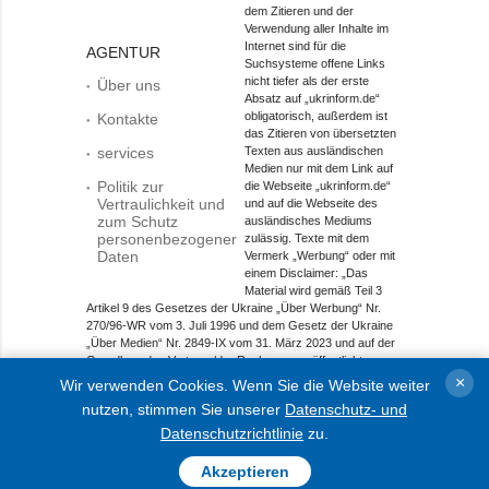
dem Zitieren und der
Verwendung aller Inhalte im
Internet sind für die
AGENTUR
Suchsysteme offene Links
nicht tiefer als der erste
Über uns
Absatz auf „ukrinform.de“
obligatorisch, außerdem ist
Kontakte
das Zitieren von übersetzten
services
Texten aus ausländischen
Medien nur mit dem Link auf
Politik zur
die Webseite „ukrinform.de“
Vertraulichkeit und
und auf die Webseite des
zum Schutz
ausländisches Mediums
personenbezogener
zulässig. Texte mit dem
Daten
Vermerk „Werbung“ oder mit
einem Disclaimer: „Das
Material wird gemäß Teil 3
Artikel 9 des Gesetzes der Ukraine „Über Werbung“ Nr.
270/96-WR vom 3. Juli 1996 und dem Gesetz der Ukraine
„Über Medien“ Nr. 2849-IX vom 31. März 2023 und auf der
Grundlage des Vertrags/der Rechnung veröffentlicht.
×
Wir verwenden Cookies. Wenn Sie die Website weiter
Objekt im Bereich Onlinemedien; Medien-ID R40-01421.
nutzen, stimmen Sie unserer
Datenschutz- und
© 2015-2026 Ukrinform. Alle Rechte sind geschützt.
Datenschutzrichtlinie
zu.
Akzeptieren