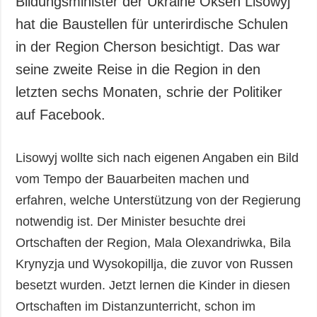
Bildungsminister der Ukraine Oksen Lisowyj
Gesellschaft und
hat die Baustellen für unterirdische Schulen
Kultur
in der Region Cherson besichtigt. Das war
Sport
seine zweite Reise in die Region in den
Kriminalität
letzten sechs Monaten, schrie der Politiker
Notstand und
Notfälle
auf Facebook.
ZUSÄTZLICH
LEISTUNGEN
Lisowyj wollte sich nach eigenen Angaben ein Bild
Veröffentlichungen
Abonnement
vom Tempo der Bauarbeiten machen und
Interview
Fotobank
erfahren, welche Unterstützung von der Regierung
Fotos
notwendig ist. Der Minister besuchte drei
Video
Ortschaften der Region, Mala Olexandriwka, Bila
Krynyzja und Wysokopillja, die zuvor von Russen
besetzt wurden. Jetzt lernen die Kinder in diesen
Ortschaften im Distanzunterricht, schon im