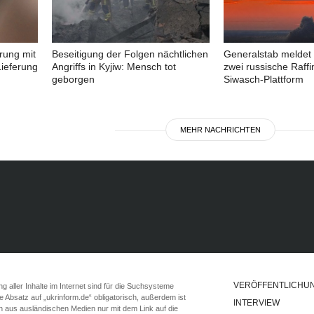
rung mit
Beseitigung der Folgen nächtlichen
Generalstab meldet 
ieferung
Angriffs in Kyjiw: Mensch tot
zwei russische Raffi
geborgen
Siwasch-Plattform
MEHR NACHRICHTEN
VERÖFFENTLICHU
 aller Inhalte im Internet sind für die Suchsysteme
ste Absatz auf „ukrinform.de“ obligatorisch, außerdem ist
INTERVIEW
n aus ausländischen Medien nur mit dem Link auf die