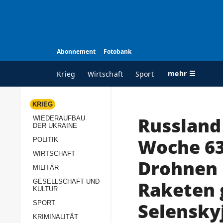
Abonnement
Fotobank
mehr ☰
Krieg
Wirtschaft
Sport
KRIEG
Russland
WIEDERAUFBAU
ALLE RUBRIKEN
A
DER UKRAINE
Krieg
Ü
Woche 63
POLITIK
Wiederaufbau der
K
WIRTSCHAFT
Drohnen 
Ukraine
MILITÄR
s
Politik
Raketen 
GESELLSCHAFT UND
P
KULTUR
Wirtschaft
u
Selensky
SPORT
p
Militär
KRIMINALITÄT
D