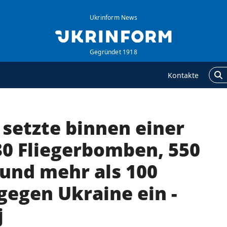
Ukrinform News
Gegründet 1918
Kontakte
 setzte binnen einer
GENTUR
ZUSÄTZLICH
ber uns
Veröffentlichungen
0 Fliegerbomben, 550
ontakte
Interview
und mehr als 100
ervices
Fotos
gegen Ukraine ein -
olitik zur Vertraulichkeit
Video
nd zum Schutz
j
ersonenbezogener
aten