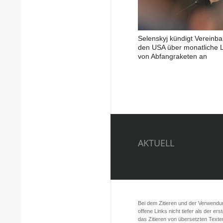
Selenskyj kündigt Vereinba
den USA über monatliche L
von Abfangraketen an
AKTUELL
Bei dem Zitieren und der Verwendung
offene Links nicht tiefer als der er
das Zitieren von übersetzten Texte