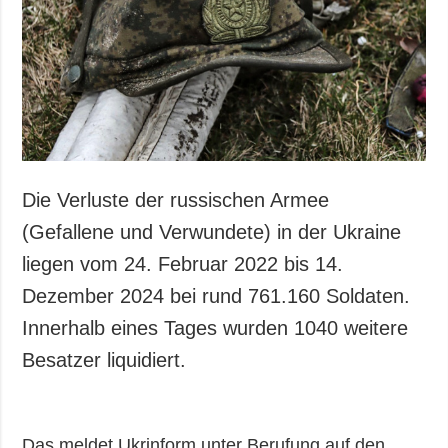
Gesellschaft und
Kultur
Sport
Kriminalität
Notstand und
Notfälle
ZUSÄTZLICH
LEISTUNGEN
Die Verluste der russischen Armee
Veröffentlichungen
Abonnement
(Gefallene und Verwundete) in der Ukraine
Interview
Fotobank
liegen vom 24. Februar 2022 bis 14.
Fotos
Dezember 2024 bei rund 761.160 Soldaten.
Video
Innerhalb eines Tages wurden 1040 weitere
Besatzer liquidiert.
Das meldet Ukrinform unter Berufung auf den