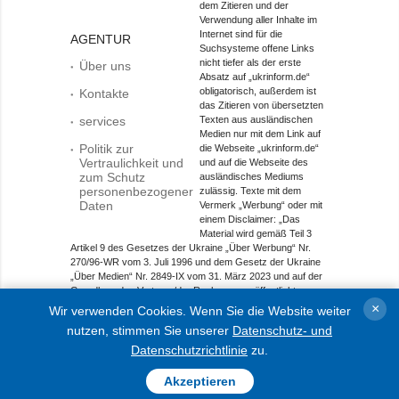
dem Zitieren und der
Verwendung aller Inhalte im
Internet sind für die
AGENTUR
Suchsysteme offene Links
nicht tiefer als der erste
Über uns
Absatz auf „ukrinform.de“
obligatorisch, außerdem ist
Kontakte
das Zitieren von übersetzten
services
Texten aus ausländischen
Medien nur mit dem Link auf
Politik zur
die Webseite „ukrinform.de“
Vertraulichkeit und
und auf die Webseite des
zum Schutz
ausländisches Mediums
personenbezogener
zulässig. Texte mit dem
Daten
Vermerk „Werbung“ oder mit
einem Disclaimer: „Das
Material wird gemäß Teil 3
Artikel 9 des Gesetzes der Ukraine „Über Werbung“ Nr.
270/96-WR vom 3. Juli 1996 und dem Gesetz der Ukraine
„Über Medien“ Nr. 2849-IX vom 31. März 2023 und auf der
Grundlage des Vertrags/der Rechnung veröffentlicht.
×
Wir verwenden Cookies. Wenn Sie die Website weiter
Objekt im Bereich Onlinemedien; Medien-ID R40-01421.
nutzen, stimmen Sie unserer
Datenschutz- und
© 2015-2026 Ukrinform. Alle Rechte sind geschützt.
Datenschutzrichtlinie
zu.
Akzeptieren