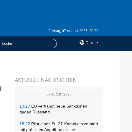
Freitag, 07 August 2026, 20:29
Deu
×
LEISTUNGEN
AKTUELLE NACHRICHTEN
Abonnement
n
Fotobank
07 August 2026
19:27
EU verhängt neue Sanktionen
gegen Russland
18:22
Pilot eines Su-27-Kampfjets zerstört
mit präzisem Angriff russische