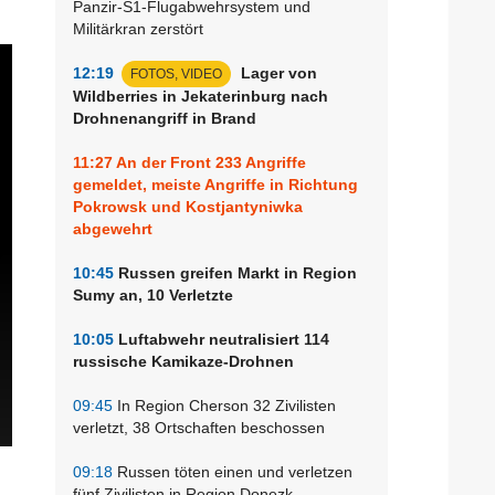
Panzir-S1-Flugabwehrsystem und
Militärkran zerstört
12:19
Lager von
FOTOS, VIDEO
Wildberries in Jekaterinburg nach
Drohnenangriff in Brand
11:27
An der Front 233 Angriffe
gemeldet, meiste Angriffe in Richtung
Pokrowsk und Kostjantyniwka
abgewehrt
10:45
Russen greifen Markt in Region
Sumy an, 10 Verletzte
10:05
Luftabwehr neutralisiert 114
russische Kamikaze-Drohnen
09:45
In Region Cherson 32 Zivilisten
verletzt, 38 Ortschaften beschossen
09:18
Russen töten einen und verletzen
fünf Zivilisten in Region Donezk