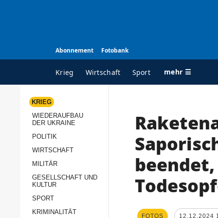
Abonnement
Fotobank
mehr ☰
Krieg
Wirtschaft
Sport
KRIEG
Raketenan
WIEDERAUFBAU
ALLE RUBRIKEN
A
DER UKRAINE
Krieg
Ü
Saporisc
POLITIK
Wiederaufbau der
K
WIRTSCHAFT
beendet,
Ukraine
MILITÄR
s
Politik
Todesopf
GESELLSCHAFT UND
P
KULTUR
Wirtschaft
u
SPORT
p
Militär
KRIMINALITÄT
D
FOTOS
12.12.2024 