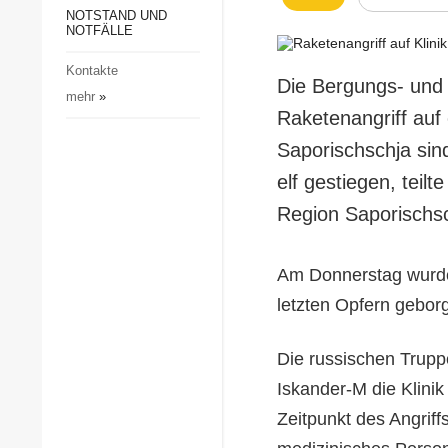
Gesellschaft und Kultur
NOTSTAND UND
NOTFÄLLE
Sport
Kontakte
Kriminalität
Die Bergungs- und
mehr
»
Notstand und Notfälle
Raketenangriff auf 
Saporischschja sin
elf gestiegen, teilt
Region Saporischsc
Am Donnerstag wurde
letzten Opfern gebor
Die russischen Trupp
Iskander-M die Klini
Zeitpunkt des Angriff