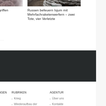
riffen
Russen befeuern Isjum mit
Mehrfachraketenwerfern – zwei
Tote, vier Verletzte
NGEN
RUBRIKEN
AGENTUR
Krieg
Über uns
Wiederaufbau der
Kontakte