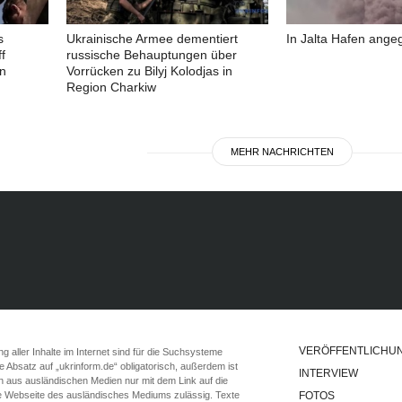
s
Ukrainische Armee dementiert
In Jalta Hafen angeg
f
russische Behauptungen über
in
Vorrücken zu Bilyj Kolodjas in
Region Charkiw
MEHR NACHRICHTEN
VERÖFFENTLICHU
 aller Inhalte im Internet sind für die Suchsysteme
ste Absatz auf „ukrinform.de“ obligatorisch, außerdem ist
INTERVIEW
n aus ausländischen Medien nur mit dem Link auf die
ie Webseite des ausländisches Mediums zulässig. Texte
FOTOS