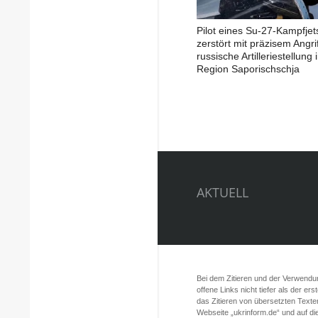
Pilot eines Su-27-Kampfjet
zerstört mit präzisem Angrif
russische Artilleriestellung 
Region Saporischschja
AKTUELL
Bei dem Zitieren und der Verwendung
offene Links nicht tiefer als der er
das Zitieren von übersetzten Texte
Webseite „ukrinform.de“ und auf d