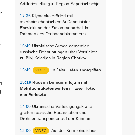
Artilleriestellung in Region Saporischschja
17:36
Klymenko erörtert mit
aserbaidschanischem Außenminister
Entwicklung der Zusammenarbeit im
Rahmen des Drohnenabkommens
f
16:49
Ukrainische Armee dementiert
russische Behauptungen über Vorrücken
zu Bilyj Kolodjas in Region Charkiw
15:49
In Jalta Hafen angegriffen
VIDEO
i
15:16
Russen befeuern Isjum mit
Mehrfachraketenwerfern – zwei Tote,
t.
vier Verletzte
14:00
Ukrainische Verteidigungskräfte
greifen russische Radarstation und
Drohnentransponder auf der Krim an
13:00
Auf der Krim feindliches
VIDEO