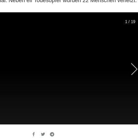
al. Neben elf Todesopfer wurden 22 Menschen verletzt.
1 / 19