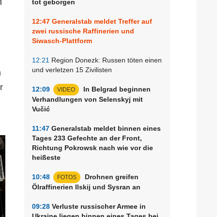
n
tot geborgen
12:47
Generalstab meldet Treffer auf
zwei russische Raffinerien und
Siwasch-Plattform
12:21
Region Donezk: Russen töten einen
und verletzen 15 Zivilisten
n
r
12:09
In Belgrad beginnen
VIDEO
Verhandlungen von Selenskyj mit
Vučić
11:47
Generalstab meldet binnen eines
Tages 233 Gefechte an der Front,
Richtung Pokrowsk nach wie vor die
heißeste
10:48
Drohnen greifen
FOTOS
Ölraffinerien Ilskij und Sysran an
09:28
Verluste russischer Armee in
Ukraine liegen binnen eines Tages bei