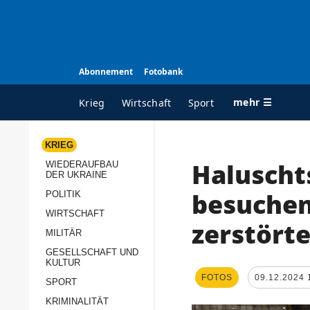
Abonnement
Fotobank
mehr ☰
Krieg
Wirtschaft
Sport
KRIEG
Haluscht
WIEDERAUFBAU
ALLE RUBRIKEN
A
DER UKRAINE
Krieg
Ü
besuchen
POLITIK
Wiederaufbau der
K
WIRTSCHAFT
zerstört
Ukraine
MILITÄR
s
Politik
GESELLSCHAFT UND
P
KULTUR
Wirtschaft
u
FOTOS
09.12.2024 
SPORT
p
Militär
KRIMINALITÄT
D