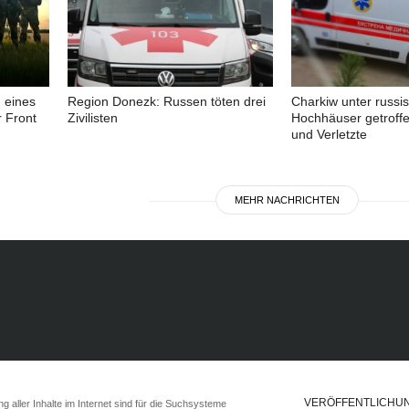
 eines
Region Donezk: Russen töten drei
Charkiw unter russis
 Front
Zivilisten
Hochhäuser getroffen
und Verletzte
MEHR NACHRICHTEN
VERÖFFENTLICHU
 aller Inhalte im Internet sind für die Suchsysteme