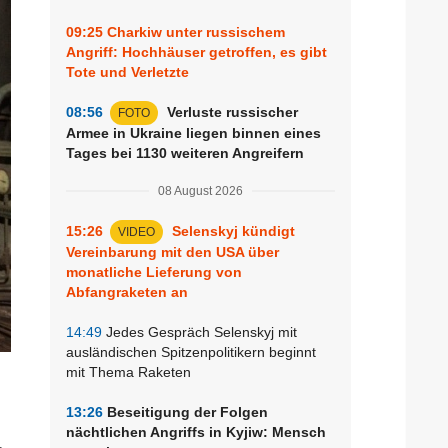
09:25
Charkiw unter russischem
Angriff: Hochhäuser getroffen, es gibt
Tote und Verletzte
08:56
Verluste russischer
FOTO
Armee in Ukraine liegen binnen eines
Tages bei 1130 weiteren Angreifern
08 August 2026
15:26
Selenskyj kündigt
VIDEO
Vereinbarung mit den USA über
monatliche Lieferung von
Abfangraketen an
14:49
Jedes Gespräch Selenskyj mit
ausländischen Spitzenpolitikern beginnt
mit Thema Raketen
13:26
Beseitigung der Folgen
nächtlichen Angriffs in Kyjiw: Mensch