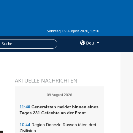
Sonntag, 09 August 2026, 12:16
Deu
×
LEISTUNGEN
AKTUELLE NACHRICHTEN
Abonnement
Fotobank
09 August 2026
11:40
Generalstab meldet binnen eines
Tages 231 Gefechte an der Front
10:44
Region Donezk: Russen töten drei
Zivilisten