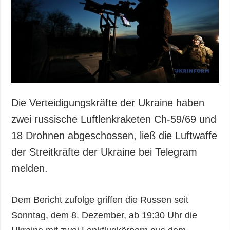
Gesellschaft und
Kultur
Sport
Kriminalität
Notstand und
Notfälle
ZUSÄTZLICH
LEISTUNGEN
Die Verteidigungskräfte der Ukraine haben
Veröffentlichungen
Abonnement
zwei russische Luftlenkraketen Ch-59/69 und
Interview
Fotobank
18 Drohnen abgeschossen, ließ die Luftwaffe
Fotos
der Streitkräfte der Ukraine bei Telegram
Video
melden.
Dem Bericht zufolge griffen die Russen seit
Sonntag, dem 8. Dezember, ab 19:30 Uhr die