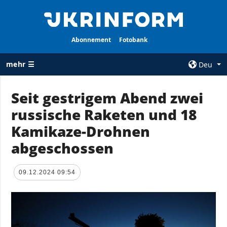
Abonnement
Fotobank
mehr ☰
Deu
×
Seit gestrigem Abend zwei
russische Raketen und 18
ALLE
AGENTUR
RUBRIKEN
Kamikaze-Drohnen
Über uns
Krieg
abgeschossen
Kontakte
Wiederaufbau
services
der Ukraine
09.12.2024 09:54
Politik zur
Politik
Vertraulichkeit
und zum Schutz
Wirtschaft
personenbezogener
Militär
Daten