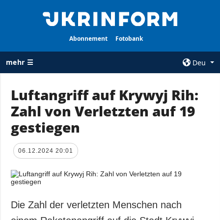
Abonnement
Fotobank
mehr ☰
Deu
×
Luftangriff auf Krywyj Rih:
Zahl von Verletzten auf 19
ALLE
AGENTUR
RUBRIKEN
gestiegen
Über uns
Krieg
Kontakte
Wiederaufbau
06.12.2024 20:01
services
der Ukraine
Politik zur
Politik
Vertraulichkeit
und zum Schutz
Wirtschaft
personenbezogener
Die Zahl der verletzten Menschen nach
Militär
Daten