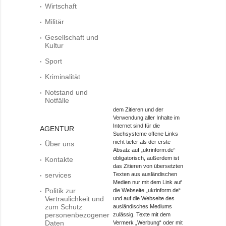
Wirtschaft
Militär
Gesellschaft und
Kultur
Sport
Kriminalität
Notstand und
Notfälle
dem Zitieren und der
Verwendung aller Inhalte im
Internet sind für die
AGENTUR
Suchsysteme offene Links
nicht tiefer als der erste
Über uns
Absatz auf „ukrinform.de“
obligatorisch, außerdem ist
Kontakte
das Zitieren von übersetzten
services
Texten aus ausländischen
Medien nur mit dem Link auf
Politik zur
die Webseite „ukrinform.de“
Vertraulichkeit und
und auf die Webseite des
zum Schutz
ausländisches Mediums
personenbezogener
zulässig. Texte mit dem
Daten
Vermerk „Werbung“ oder mit