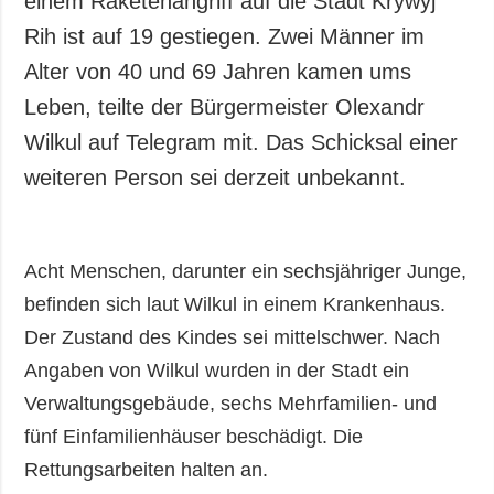
einem Raketenangriff auf die Stadt Krywyj
Gesellschaft und
Rih ist auf 19 gestiegen. Zwei Männer im
Kultur
Alter von 40 und 69 Jahren kamen ums
Sport
Leben, teilte der Bürgermeister Olexandr
Kriminalität
Wilkul auf Telegram mit. Das Schicksal einer
Notstand und
Notfälle
weiteren Person sei derzeit unbekannt.
ZUSÄTZLICH
LEISTUNGEN
Veröffentlichungen
Abonnement
Acht Menschen, darunter ein sechsjähriger Junge,
Interview
Fotobank
befinden sich laut Wilkul in einem Krankenhaus.
Fotos
Der Zustand des Kindes sei mittelschwer. Nach
Video
Angaben von Wilkul wurden in der Stadt ein
Verwaltungsgebäude, sechs Mehrfamilien- und
fünf Einfamilienhäuser beschädigt. Die
Rettungsarbeiten halten an.