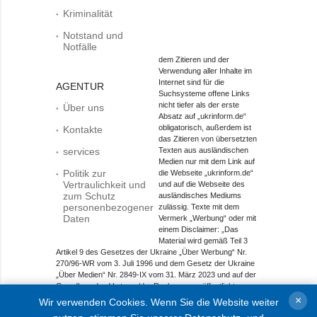
Kriminalität
Notstand und
Notfälle
dem Zitieren und der
Verwendung aller Inhalte im
Internet sind für die
AGENTUR
Suchsysteme offene Links
nicht tiefer als der erste
Über uns
Absatz auf „ukrinform.de“
obligatorisch, außerdem ist
Kontakte
das Zitieren von übersetzten
services
Texten aus ausländischen
Medien nur mit dem Link auf
Politik zur
die Webseite „ukrinform.de“
Vertraulichkeit und
und auf die Webseite des
zum Schutz
ausländisches Mediums
personenbezogener
zulässig. Texte mit dem
Daten
Vermerk „Werbung“ oder mit
einem Disclaimer: „Das
Material wird gemäß Teil 3
Artikel 9 des Gesetzes der Ukraine „Über Werbung“ Nr.
270/96-WR vom 3. Juli 1996 und dem Gesetz der Ukraine
„Über Medien“ Nr. 2849-IX vom 31. März 2023 und auf der
Grundlage des Vertrags/der Rechnung veröffentlicht.
×
Wir verwenden Cookies. Wenn Sie die Website weiter
Objekt im Bereich Onlinemedien; Medien-ID R40-01421.