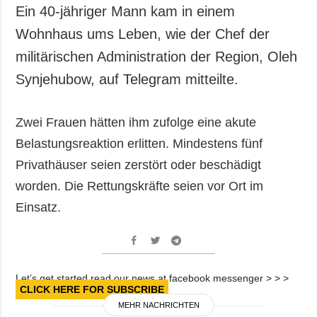
Gesellschaft und
Ein 40-jähriger Mann kam in einem
Kultur
Wohnhaus ums Leben, wie der Chef der
Sport
militärischen Administration der Region, Oleh
Kriminalität
Synjehubow, auf Telegram mitteilte.
Notstand und
Notfälle
Zwei Frauen hätten ihm zufolge eine akute
ZUSÄTZLICH
LEISTUNGEN
Belastungsreaktion erlitten. Mindestens fünf
Veröffentlichungen
Abonnement
Privathäuser seien zerstört oder beschädigt
Interview
Fotobank
worden. Die Rettungskräfte seien vor Ort im
Fotos
Einsatz.
Video
Let’s get started read our news at facebook messenger > > >
CLICK HERE FOR SUBSCRIBE
MEHR NACHRICHTEN