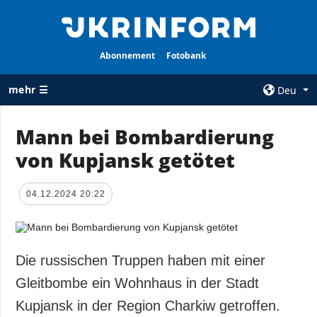
Abonnement
Fotobank
mehr ☰
Deu
×
Mann bei Bombardierung
von Kupjansk getötet
ALLE
AGENTUR
RUBRIKEN
Über uns
04.12.2024 20:22
Krieg
Kontakte
Wiederaufbau
services
der Ukraine
Politik zur
Politik
Die russischen Truppen haben mit einer
Vertraulichkeit
und zum Schutz
Wirtschaft
Gleitbombe ein Wohnhaus in der Stadt
personenbezogener
Militär
Kupjansk in der Region Charkiw getroffen.
Daten