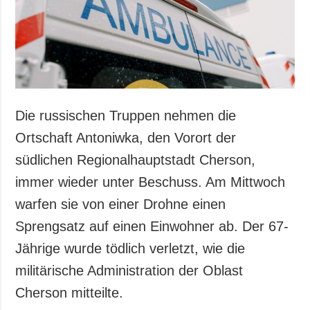
Gesellschaft und
Kultur
Sport
Kriminalität
Notstand und
Notfälle
Die russischen Truppen nehmen die
ZUSÄTZLICH
LEISTUNGEN
Ortschaft Antoniwka, den Vorort der
Veröffentlichungen
Abonnement
südlichen Regionalhauptstadt Cherson,
Interview
Fotobank
immer wieder unter Beschuss. Am Mittwoch
Fotos
warfen sie von einer Drohne einen
Video
Sprengsatz auf einen Einwohner ab. Der 67-
Jährige wurde tödlich verletzt, wie die
militärische Administration der Oblast
Cherson mitteilte.