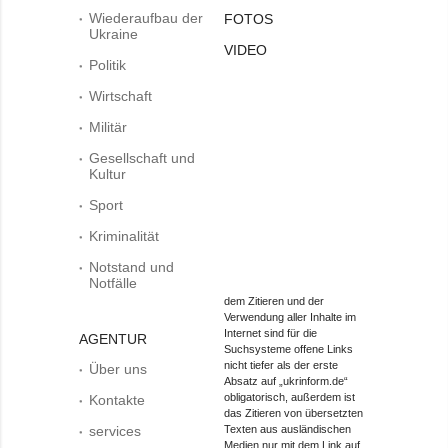
Wiederaufbau der
FOTOS
Ukraine
VIDEO
Politik
Wirtschaft
Militär
Gesellschaft und
Kultur
Sport
Kriminalität
Notstand und
Notfälle
dem Zitieren und der
Verwendung aller Inhalte im
Internet sind für die
AGENTUR
Suchsysteme offene Links
nicht tiefer als der erste
Über uns
Absatz auf „ukrinform.de“
obligatorisch, außerdem ist
Kontakte
das Zitieren von übersetzten
services
Texten aus ausländischen
Medien nur mit dem Link auf