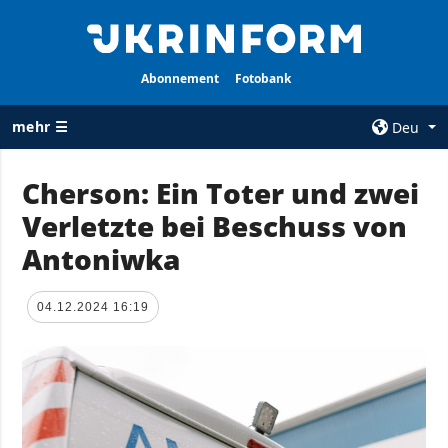
Abonnement
Fotobank
mehr ☰
Deu
×
Cherson: Ein Toter und zwei
Verletzte bei Beschuss von
ALLE
AGENTUR
RUBRIKEN
Antoniwka
Über uns
Krieg
Kontakte
Wiederaufbau
04.12.2024 16:19
services
der Ukraine
Politik zur
Politik
Vertraulichkeit
und zum Schutz
Wirtschaft
personenbezogener
Militär
Daten