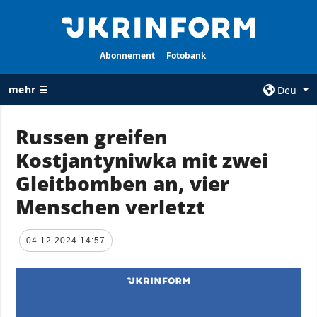
Abonnement
Fotobank
mehr ☰
Deu
×
Russen greifen
Kostjantyniwka mit zwei
ALLE
AGENTUR
RUBRIKEN
Gleitbomben an, vier
Über uns
Krieg
Menschen verletzt
Kontakte
Wiederaufbau
services
der Ukraine
04.12.2024 14:57
Politik zur
Politik
Vertraulichkeit
und zum Schutz
Wirtschaft
personenbezogener
Militär
Daten