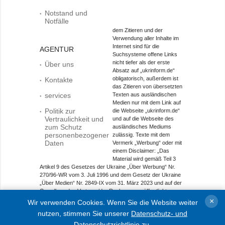
Notstand und
Notfälle
dem Zitieren und der
Verwendung aller Inhalte im
Internet sind für die
AGENTUR
Suchsysteme offene Links
nicht tiefer als der erste
Über uns
Absatz auf „ukrinform.de“
obligatorisch, außerdem ist
Kontakte
das Zitieren von übersetzten
services
Texten aus ausländischen
Medien nur mit dem Link auf
Politik zur
die Webseite „ukrinform.de“
Vertraulichkeit und
und auf die Webseite des
zum Schutz
ausländisches Mediums
personenbezogener
zulässig. Texte mit dem
Daten
Vermerk „Werbung“ oder mit
einem Disclaimer: „Das
Material wird gemäß Teil 3
Artikel 9 des Gesetzes der Ukraine „Über Werbung“ Nr.
270/96-WR vom 3. Juli 1996 und dem Gesetz der Ukraine
„Über Medien“ Nr. 2849-IX vom 31. März 2023 und auf der
Grundlage des Vertrags/der Rechnung veröffentlicht.
×
Wir verwenden Cookies. Wenn Sie die Website weiter
Objekt im Bereich Onlinemedien; Medien-ID R40-01421.
nutzen, stimmen Sie unserer
Datenschutz- und
© 2015-2026 Ukrinform. Alle Rechte sind geschützt.
Datenschutzrichtlinie
zu.