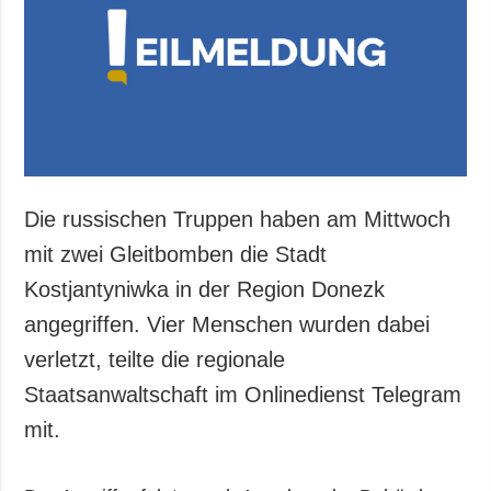
Gesellschaft und
Kultur
Sport
Kriminalität
Notstand und
Notfälle
ZUSÄTZLICH
LEISTUNGEN
Die russischen Truppen haben am Mittwoch
Veröffentlichungen
Abonnement
mit zwei Gleitbomben die Stadt
Interview
Fotobank
Kostjantyniwka in der Region Donezk
Fotos
angegriffen. Vier Menschen wurden dabei
Video
verletzt, teilte die regionale
Staatsanwaltschaft im Onlinedienst Telegram
mit.