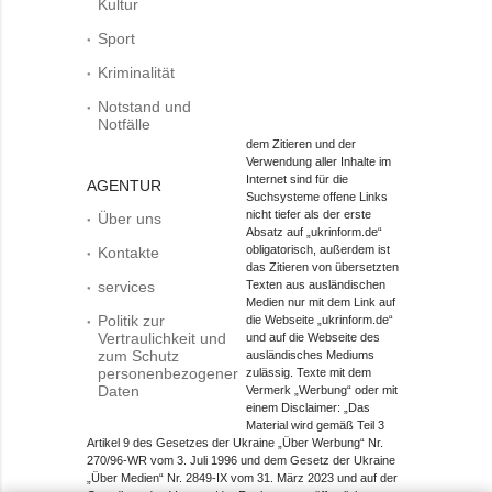
Kultur
Sport
Kriminalität
Notstand und
Notfälle
dem Zitieren und der
Verwendung aller Inhalte im
Internet sind für die
AGENTUR
Suchsysteme offene Links
nicht tiefer als der erste
Über uns
Absatz auf „ukrinform.de“
obligatorisch, außerdem ist
Kontakte
das Zitieren von übersetzten
services
Texten aus ausländischen
Medien nur mit dem Link auf
Politik zur
die Webseite „ukrinform.de“
Vertraulichkeit und
und auf die Webseite des
zum Schutz
ausländisches Mediums
personenbezogener
zulässig. Texte mit dem
Daten
Vermerk „Werbung“ oder mit
einem Disclaimer: „Das
Material wird gemäß Teil 3
Artikel 9 des Gesetzes der Ukraine „Über Werbung“ Nr.
270/96-WR vom 3. Juli 1996 und dem Gesetz der Ukraine
„Über Medien“ Nr. 2849-IX vom 31. März 2023 und auf der