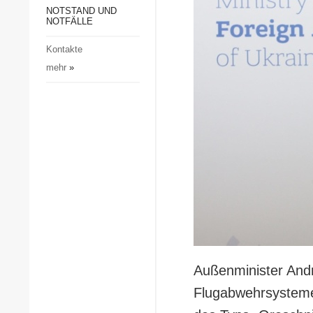
Gesellschaft und Kultur
NOTSTAND UND
NOTFÄLLE
Sport
Kontakte
Kriminalität
mehr
»
Notstand und Notfälle
Außenminister Andr
Flugabwehrsysteme z