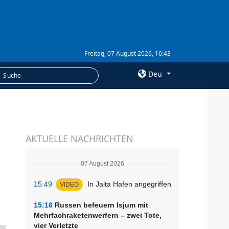
Freitag, 07 August 2026, 16:43
Deu
×
LEISTUNGEN
AKTUELLE NACHRICHTEN
Abonnement
Fotobank
07 August 2026
15:49
In Jalta Hafen angegriffen
VIDEO
15:16
Russen befeuern Isjum mit
Mehrfachraketenwerfern – zwei Tote,
vier Verletzte