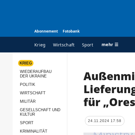
Abonnement
Fotobank
mehr ☰
Krieg
Wirtschaft
Sport
KRIEG
Außenmin
WIEDERAUFBAU
ALLE RUBRIKEN
A
DER UKRAINE
Krieg
Ü
Lieferun
POLITIK
Wiederaufbau der
K
WIRTSCHAFT
für „Ore
Ukraine
MILITÄR
s
Politik
GESELLSCHAFT UND
P
KULTUR
Wirtschaft
u
24.11.2024 17:58
SPORT
p
Militär
KRIMINALITÄT
D