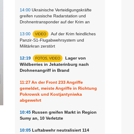
14:00
Ukrainische Verteidigungskräfte
greifen russische Radarstation und
Drohnentransponder auf der Krim an
13:00
Auf der Krim feindliches
VIDEO
Panzir-S1-Flugabwehrsystem und
Militärkran zerstört
12:19
Lager von
FOTOS, VIDEO
Wildberries in Jekaterinburg nach
Drohnenangriff in Brand
11:27
An der Front 233 Angriffe
gemeldet, meiste Angriffe in Richtung
Pokrowsk und Kostjantyniwka
abgewehrt
10:45
Russen greifen Markt in Region
Sumy an, 10 Verletzte
10:05
Luftabwehr neutralisiert 114