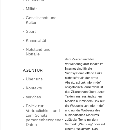
Militär
Gesellschaft und
Kultur
Sport
Kriminalität
Notstand und
Notfälle
dem Zitieren und der
Verwendung aller Inhalte im
Internet sind für die
AGENTUR
Suchsysteme offene Links
nicht tiefer als der erste
Über uns
Absatz auf „ukrinform.de“
obligatorisch, außerdem ist
Kontakte
das Zitieren von übersetzten
services
Texten aus ausländischen
Medien nur mit dem Link auf
Politik zur
die Webseite „ukrinform.de“
Vertraulichkeit und
und auf die Webseite des
zum Schutz
ausländisches Mediums
personenbezogener
zulässig. Texte mit dem
Daten
Vermerk „Werbung“ oder mit
einem Disclaimer: „Das