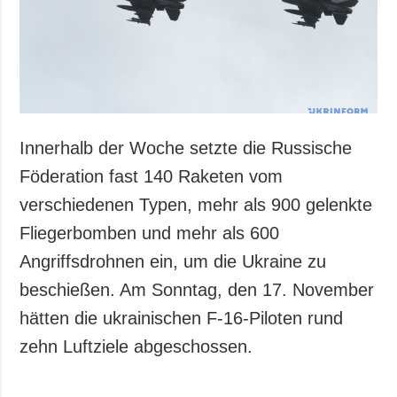
Gesellschaft und
Kultur
Sport
Kriminalität
Notstand und
Notfälle
Innerhalb der Woche setzte die Russische
ZUSÄTZLICH
LEISTUNGEN
Föderation fast 140 Raketen vom
Veröffentlichungen
Abonnement
verschiedenen Typen, mehr als 900 gelenkte
Interview
Fotobank
Fliegerbomben und mehr als 600
Fotos
Angriffsdrohnen ein, um die Ukraine zu
Video
beschießen. Am Sonntag, den 17. November
hätten die ukrainischen F-16-Piloten rund
zehn Luftziele abgeschossen.