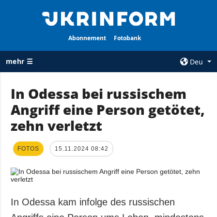
Abonnement
Fotobank
mehr ☰
Deu
×
In Odessa bei russischem
Angriff eine Person getötet,
ALLE
AGENTUR
RUBRIKEN
zehn verletzt
Über uns
Krieg
Kontakte
Wiederaufbau
FOTOS
15.11.2024 08:42
services
der Ukraine
Politik zur
Politik
Vertraulichkeit
und zum Schutz
Wirtschaft
personenbezogener
In Odessa kam infolge des russischen
Militär
Daten