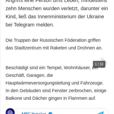
Angriffs eine Person ums Leben, mindestens
Gesellschaft und
zehn Menschen wurden verletzt, darunter ein
Kultur
Kind, ließ das Innenministerium der Ukraine
Sport
bei Telegram melden.
Kriminalität
Notstand und
Notfälle
Die Truppen der Russischen Föderation griffen
das Stadtzentrum mit Raketen und Drohnen an.
ZUSÄTZLICH
LEISTUNGEN
Veröffentlichungen
Abonnement
Interview
Fotobank
1 / 16
Beschädigt sind ein Tempel, Wohnhäuser, ein
Fotos
Geschäft, Garagen, die
Video
Hauptwärmeversorgungsleitung und Fahrzeuge.
In den Gebäuden sind Fenster zerbrochen, einige
Balkone und Dächer gingen in Flammen auf.