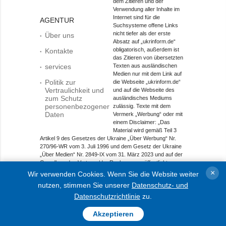
dem Zitieren und der
Verwendung aller Inhalte im
Internet sind für die
AGENTUR
Suchsysteme offene Links
nicht tiefer als der erste
Über uns
Absatz auf „ukrinform.de“
obligatorisch, außerdem ist
Kontakte
das Zitieren von übersetzten
services
Texten aus ausländischen
Medien nur mit dem Link auf
Politik zur
die Webseite „ukrinform.de“
Vertraulichkeit und
und auf die Webseite des
zum Schutz
ausländisches Mediums
personenbezogener
zulässig. Texte mit dem
Daten
Vermerk „Werbung“ oder mit
einem Disclaimer: „Das
Material wird gemäß Teil 3
Artikel 9 des Gesetzes der Ukraine „Über Werbung“ Nr.
270/96-WR vom 3. Juli 1996 und dem Gesetz der Ukraine
„Über Medien“ Nr. 2849-IX vom 31. März 2023 und auf der
Grundlage des Vertrags/der Rechnung veröffentlicht.
×
Wir verwenden Cookies. Wenn Sie die Website weiter
Objekt im Bereich Onlinemedien; Medien-ID R40-01421.
nutzen, stimmen Sie unserer
Datenschutz- und
© 2015-2026 Ukrinform. Alle Rechte sind geschützt.
Datenschutzrichtlinie
zu.
Akzeptieren