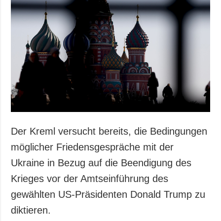
Gesellschaft und
Kultur
Sport
Kriminalität
Notstand und
Notfälle
ZUSÄTZLICH
LEISTUNGEN
Veröffentlichungen
Abonnement
Interview
Fotobank
Der Kreml versucht bereits, die Bedingungen
Fotos
möglicher Friedensgespräche mit der
Video
Ukraine in Bezug auf die Beendigung des
Krieges vor der Amtseinführung des
gewählten US-Präsidenten Donald Trump zu
diktieren.