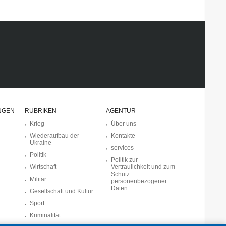
NGEN
RUBRIKEN
AGENTUR
Krieg
Über uns
Wiederaufbau der
Kontakte
Ukraine
services
Politik
Politik zur
Wirtschaft
Vertraulichkeit und zum
Schutz
Militär
personenbezogener
Daten
Gesellschaft und Kultur
Sport
Kriminalität