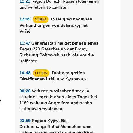
12:21
Region Donezk: Russen töten einen
und verletzen 15 Zivilisten
12:09
In Belgrad beginnen
VIDEO
Verhandlungen von Selenskyj mit
Vučić
11:47
Generalstab meldet binnen eines
Tages 223 Gefechte an der Front,
Richtung Pokrowsk nach wie vor die
heißeste
10:48
Drohnen greifen
FOTOS
Ölraffinerien Ilskij und Sysran an
09:28
Verluste russischer Armee in
Ukraine liegen binnen eines Tages bei
e
1190 weiteren Angreifern und sechs
Luftabwehrsystemen
08:59
Region Kyjiw: Bei
Drohnenangriff drei Menschen ums
Leben gekommen, darunter ein Kind