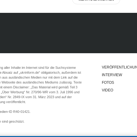
VERÖFFENTLICHU
 aller Inhalte im Internet sind für die Suchsysteme
ste Absatz auf „ukrinform.de“ obligatorisch, außerdem ist
INTERVIEW
n aus ausländischen Medien nur mit dem Link auf die
ie Webseite des ausländisches Mediums zulässig. Texte
FOTOS
t einem Disclaimer: „Das Material wird gemäß Teil 3
VIDEO
e „Über Werbung“ Nr. 270/96-WR vom 3. Juli 1996 und
ien“ Nr. 2849-IX vom 31. März 2023 und auf der
g veröffentlicht.
Medien-ID R40-01421.
 sind geschützt.