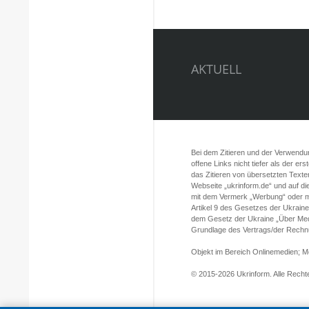
AKTUELL
Bei dem Zitieren und der Verwendung
offene Links nicht tiefer als der er
das Zitieren von übersetzten Texte
Webseite „ukrinform.de“ und auf d
mit dem Vermerk „Werbung“ oder mi
Artikel 9 des Gesetzes der Ukrain
dem Gesetz der Ukraine „Über Med
Grundlage des Vertrags/der Rechnun
Objekt im Bereich Onlinemedien; 
© 2015-2026 Ukrinform. Alle Rechte