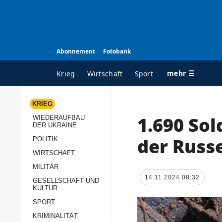
Abonnement
Fotobank
mehr ☰
Krieg
Wirtschaft
Sport
KRIEG
1.690 So
WIEDERAUFBAU
ALLE RUBRIKEN
A
DER UKRAINE
Krieg
Ü
der Russ
POLITIK
Wiederaufbau der
K
WIRTSCHAFT
Ukraine
MILITÄR
s
14.11.2024 08:32
Politik
GESELLSCHAFT UND
P
KULTUR
Wirtschaft
u
SPORT
p
Militär
KRIMINALITÄT
D