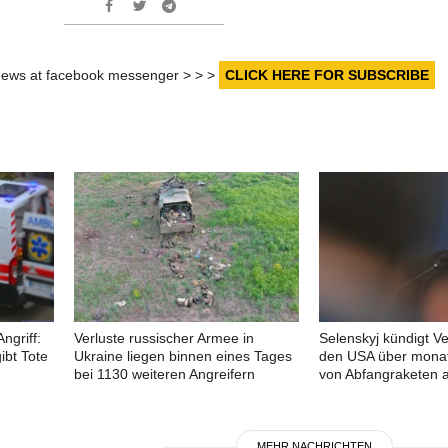
r news at facebook messenger > > >
CLICK HERE FOR SUBSCRIBE
ngriff:
Verluste russischer Armee in
Selenskyj kündigt V
ibt Tote
Ukraine liegen binnen eines Tages
den USA über monat
bei 1130 weiteren Angreifern
von Abfangraketen 
MEHR NACHRICHTEN