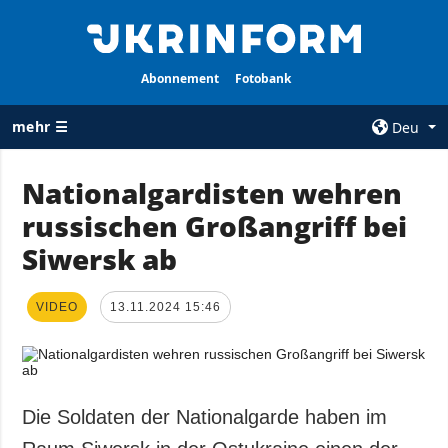
Abonnement
Fotobank
mehr ☰
Deu
×
Nationalgardisten wehren
russischen Großangriff bei
ALLE
AGENTUR
RUBRIKEN
Siwersk ab
Über uns
Krieg
Kontakte
Wiederaufbau
VIDEO
13.11.2024 15:46
services
der Ukraine
Politik zur
Politik
Vertraulichkeit
und zum Schutz
Wirtschaft
personenbezogener
Die Soldaten der Nationalgarde haben im
Militär
Daten