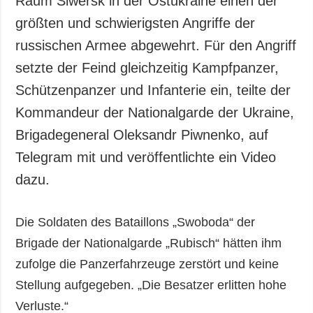
Raum Siwersk in der Ostukraine einen der
Gesellschaft und
größten und schwierigsten Angriffe der
Kultur
russischen Armee abgewehrt. Für den Angriff
Sport
setzte der Feind gleichzeitig Kampfpanzer,
Kriminalität
Schützenpanzer und Infanterie ein, teilte der
Notstand und
Notfälle
Kommandeur der Nationalgarde der Ukraine,
Brigadegeneral Oleksandr Piwnenko, auf
ZUSÄTZLICH
LEISTUNGEN
Veröffentlichungen
Abonnement
Telegram mit und veröffentlichte ein Video
Interview
Fotobank
dazu.
Fotos
Die Soldaten des Bataillons „Swoboda“ der
Video
Brigade der Nationalgarde „Rubisch“ hätten ihm
zufolge die Panzerfahrzeuge zerstört und keine
Stellung aufgegeben. „Die Besatzer erlitten hohe
Verluste.“