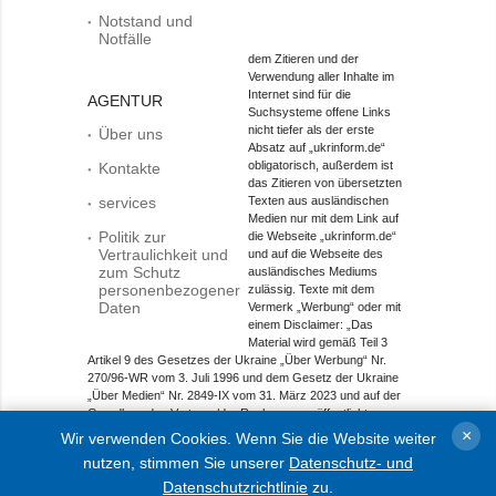
Notstand und
Notfälle
dem Zitieren und der
Verwendung aller Inhalte im
Internet sind für die
AGENTUR
Suchsysteme offene Links
nicht tiefer als der erste
Über uns
Absatz auf „ukrinform.de“
obligatorisch, außerdem ist
Kontakte
das Zitieren von übersetzten
services
Texten aus ausländischen
Medien nur mit dem Link auf
Politik zur
die Webseite „ukrinform.de“
Vertraulichkeit und
und auf die Webseite des
zum Schutz
ausländisches Mediums
personenbezogener
zulässig. Texte mit dem
Daten
Vermerk „Werbung“ oder mit
einem Disclaimer: „Das
Material wird gemäß Teil 3
Artikel 9 des Gesetzes der Ukraine „Über Werbung“ Nr.
270/96-WR vom 3. Juli 1996 und dem Gesetz der Ukraine
„Über Medien“ Nr. 2849-IX vom 31. März 2023 und auf der
Grundlage des Vertrags/der Rechnung veröffentlicht.
×
Wir verwenden Cookies. Wenn Sie die Website weiter
Objekt im Bereich Onlinemedien; Medien-ID R40-01421.
nutzen, stimmen Sie unserer
Datenschutz- und
© 2015-2026 Ukrinform. Alle Rechte sind geschützt.
Datenschutzrichtlinie
zu.