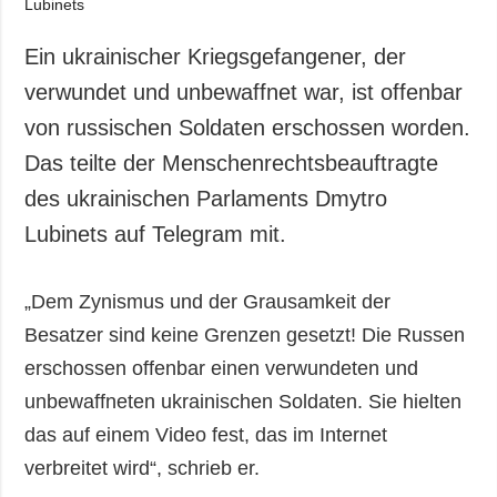
Gesellschaft und
Kultur
Ein ukrainischer Kriegsgefangener, der
Sport
verwundet und unbewaffnet war, ist offenbar
Kriminalität
von russischen Soldaten erschossen worden.
Notstand und
Das teilte der Menschenrechtsbeauftragte
Notfälle
des ukrainischen Parlaments Dmytro
ZUSÄTZLICH
LEISTUNGEN
Lubinets auf Telegram mit.
Veröffentlichungen
Abonnement
Interview
Fotobank
„Dem Zynismus und der Grausamkeit der
Fotos
Besatzer sind keine Grenzen gesetzt! Die Russen
Video
erschossen offenbar einen verwundeten und
unbewaffneten ukrainischen Soldaten. Sie hielten
das auf einem Video fest, das im Internet
verbreitet wird“, schrieb er.