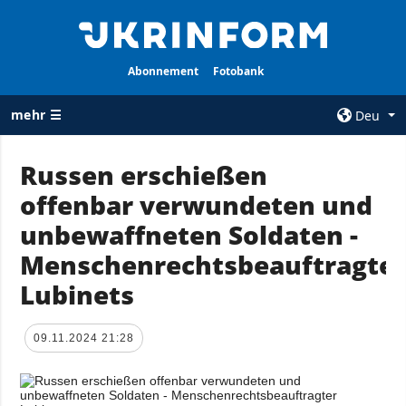
Abonnement
Fotobank
mehr ☰
Deu
×
Russen erschießen
offenbar verwundeten und
ALLE
AGENTUR
RUBRIKEN
unbewaffneten Soldaten -
Über uns
Krieg
Menschenrechtsbeauftragte
Kontakte
Wiederaufbau
Lubinets
services
der Ukraine
Politik zur
Politik
Vertraulichkeit
09.11.2024 21:28
und zum Schutz
Wirtschaft
personenbezogener
Militär
Daten