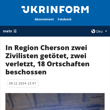
Abonnement
Fotobank
mehr ☰
Deu
×
In Region Cherson zwei
Zivilisten getötet, zwei
ALLE
AGENTUR
RUBRIKEN
verletzt, 18 Ortschaften
Über uns
Krieg
beschossen
Kontakte
Wiederaufbau
services
der Ukraine
09.11.2024 12:57
Politik zur
Politik
Vertraulichkeit
und zum Schutz
Wirtschaft
personenbezogener
Militär
Daten