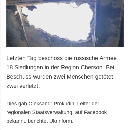
Gesellschaft und
Kultur
Sport
Kriminalität
Notstand und
Notfälle
ZUSÄTZLICH
LEISTUNGEN
Letzten Tag beschoss die russische Armee
Veröffentlichungen
Abonnement
18 Siedlungen in der Region Cherson. Bei
Interview
Fotobank
Beschuss wurden zwei Menschen getötet,
Fotos
zwei verletzt.
Video
Dies gab Oleksandr Prokudin, Leiter der
regionalen Staatsverwaltung, auf Facebook
bekannt, berichtet Ukrinform.