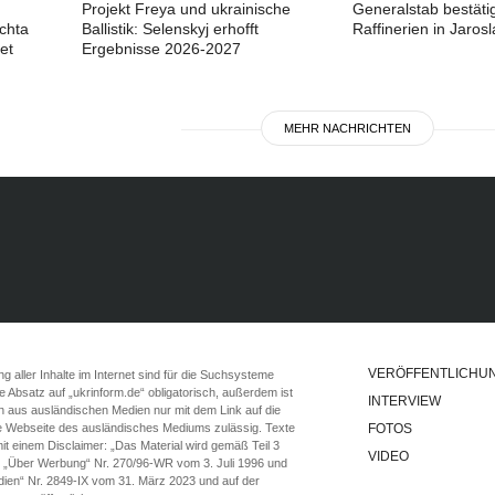
Projekt Freya und ukrainische
Generalstab bestätig
chta
Ballistik: Selenskyj erhofft
Raffinerien in Jaros
et
Ergebnisse 2026-2027
MEHR NACHRICHTEN
VERÖFFENTLICHU
 aller Inhalte im Internet sind für die Suchsysteme
ste Absatz auf „ukrinform.de“ obligatorisch, außerdem ist
INTERVIEW
n aus ausländischen Medien nur mit dem Link auf die
ie Webseite des ausländisches Mediums zulässig. Texte
FOTOS
t einem Disclaimer: „Das Material wird gemäß Teil 3
VIDEO
e „Über Werbung“ Nr. 270/96-WR vom 3. Juli 1996 und
ien“ Nr. 2849-IX vom 31. März 2023 und auf der