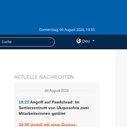
Donnerstag, 06 August 2026, 19:35
Deu
×
LEISTUNGEN
AKTUELLE NACHRICHTEN
Abonnement
Fotobank
06 August 2026
19:25
Angriff auf Pawlohrad: Im
Sortierzentrum von Ukrposchta zwei
Mitarbeiterinnen getötet
18:55
Vorfall mit einer Drohne: