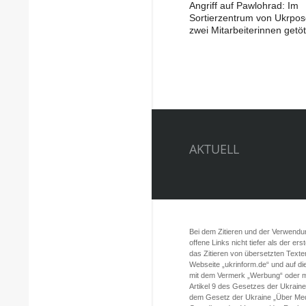
Angriff auf Pawlohrad: Im
Sortierzentrum von Ukrpos
zwei Mitarbeiterinnen getöt
AKTUELL
Bei dem Zitieren und der Verwendung
offene Links nicht tiefer als der er
das Zitieren von übersetzten Texte
Webseite „ukrinform.de“ und auf d
mit dem Vermerk „Werbung“ oder mi
Artikel 9 des Gesetzes der Ukrain
dem Gesetz der Ukraine „Über Med