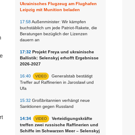
Ukrainisches Flugzeug am Flughafen
Leipzig mit Munition beladen
17:58
Außenminister: Wir kämpfen
buchstäblich um jede Patriot-Rakete, die
Beratungen bezüglich der Lizenzen
n
dauern an
17:32
Projekt Freya und ukrainische
ne
Ballistik: Selenskyj erhofft Ergebnisse
2026-2027
16:40
Generalstab bestätigt
VIDEO
Treffer auf Raffinerien in Jaroslawl und
Ufa
15:32
Großbritannien verhängt neue
Sanktionen gegen Russland
rt
14:34
Verteidigungskräfte
VIDEO
treffen zwei russische Raffinerien und
Schiffe im Schwarzen Meer – Selenskyj