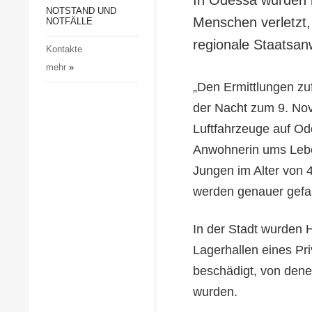
Gesellschaft und Kultur
NOTSTAND UND
Menschen verletzt, 
NOTFÄLLE
Sport
regionale Staatsan
Kontakte
Kriminalität
mehr
»
Notstand und Notfälle
„Den Ermittlungen zuf
der Nacht zum 9. No
Luftfahrzeuge auf Od
Anwohnerin ums Lebe
Jungen im Alter von 4
werden genauer gefass
In der Stadt wurden
Lagerhallen eines P
beschädigt, von dene
wurden.