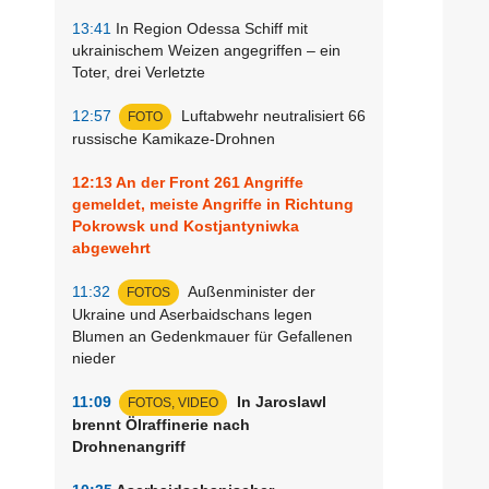
13:41
In Region Odessa Schiff mit
ukrainischem Weizen angegriffen – ein
Toter, drei Verletzte
12:57
Luftabwehr neutralisiert 66
FOTO
russische Kamikaze-Drohnen
12:13
An der Front 261 Angriffe
gemeldet, meiste Angriffe in Richtung
Pokrowsk und Kostjantyniwka
abgewehrt
11:32
Außenminister der
FOTOS
Ukraine und Aserbaidschans legen
Blumen an Gedenkmauer für Gefallenen
nieder
11:09
In Jaroslawl
FOTOS, VIDEO
brennt Ölraffinerie nach
Drohnenangriff