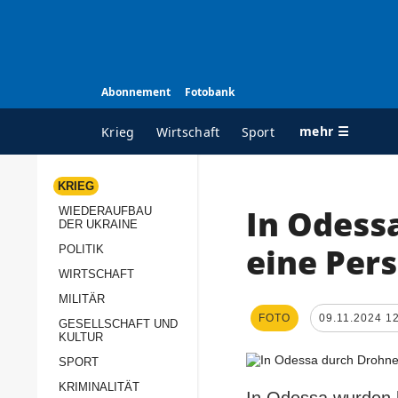
Abonnement
Fotobank
mehr ☰
Krieg
Wirtschaft
Sport
KRIEG
In Odess
WIEDERAUFBAU
ALLE RUBRIKEN
A
DER UKRAINE
Krieg
Ü
eine Pers
POLITIK
Wiederaufbau der
K
WIRTSCHAFT
Ukraine
MILITÄR
s
FOTO
09.11.2024 1
Politik
GESELLSCHAFT UND
P
KULTUR
Wirtschaft
u
SPORT
p
Militär
KRIMINALITÄT
D
In Odessa wurden b