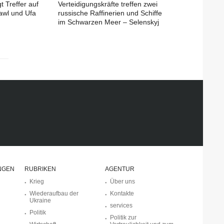
t Treffer auf
Verteidigungskräfte treffen zwei
lawl und Ufa
russische Raffinerien und Schiffe
im Schwarzen Meer – Selenskyj
NGEN
RUBRIKEN
AGENTUR
Krieg
Über uns
Wiederaufbau der
Kontakte
Ukraine
services
Politik
Politik zur