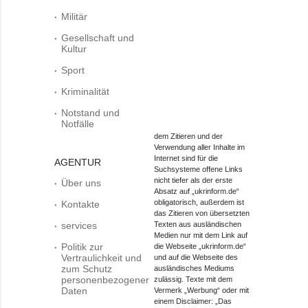
Militär
Gesellschaft und
Kultur
Sport
Kriminalität
Notstand und
Notfälle
dem Zitieren und der
Verwendung aller Inhalte im
Internet sind für die
AGENTUR
Suchsysteme offene Links
nicht tiefer als der erste
Über uns
Absatz auf „ukrinform.de“
obligatorisch, außerdem ist
Kontakte
das Zitieren von übersetzten
services
Texten aus ausländischen
Medien nur mit dem Link auf
Politik zur
die Webseite „ukrinform.de“
Vertraulichkeit und
und auf die Webseite des
zum Schutz
ausländisches Mediums
personenbezogener
zulässig. Texte mit dem
Daten
Vermerk „Werbung“ oder mit
einem Disclaimer: „Das