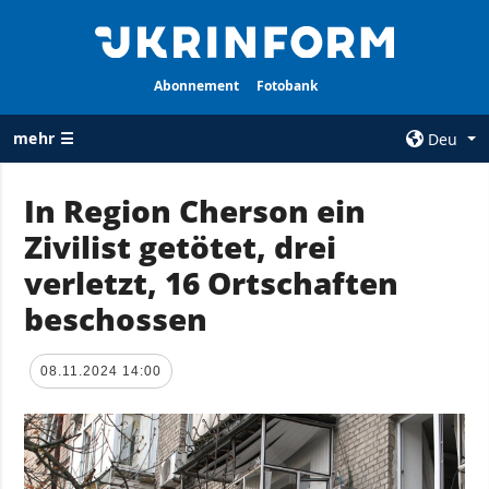
Abonnement
Fotobank
mehr ☰
Deu
×
In Region Cherson ein
Zivilist getötet, drei
ALLE
AGENTUR
RUBRIKEN
verletzt, 16 Ortschaften
Über uns
Krieg
beschossen
Kontakte
Wiederaufbau
services
der Ukraine
08.11.2024 14:00
Politik zur
Politik
Vertraulichkeit
und zum Schutz
Wirtschaft
personenbezogener
Militär
Daten