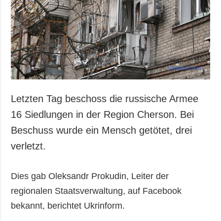
Gesellschaft und
Kultur
Sport
Kriminalität
Notstand und
Notfälle
ZUSÄTZLICH
LEISTUNGEN
Letzten Tag beschoss die russische Armee
Veröffentlichungen
Abonnement
16 Siedlungen in der Region Cherson. Bei
Interview
Fotobank
Beschuss wurde ein Mensch getötet, drei
Fotos
verletzt.
Video
Dies gab Oleksandr Prokudin, Leiter der
regionalen Staatsverwaltung, auf Facebook
bekannt, berichtet Ukrinform.