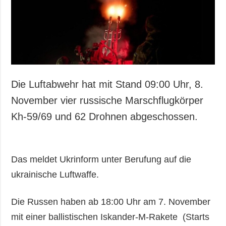
Gesellschaft und
Kultur
Sport
Kriminalität
Notstand und
Notfälle
Die Luftabwehr hat mit Stand 09:00 Uhr, 8.
ZUSÄTZLICH
LEISTUNGEN
November vier russische Marschflugkörper
Veröffentlichungen
Abonnement
Kh-59/69 und 62 Drohnen abgeschossen.
Interview
Fotobank
Fotos
Das meldet Ukrinform unter Berufung auf die
Video
ukrainische Luftwaffe.
Die Russen haben ab 18:00 Uhr am 7. November
mit einer ballistischen Iskander-M-Rakete (Starts