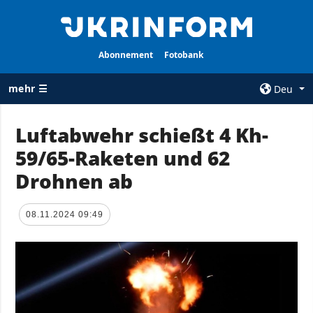
Abonnement
Fotobank
mehr ☰
Deu
×
Luftabwehr schießt 4 Kh-
59/65-Raketen und 62
ALLE
AGENTUR
RUBRIKEN
Drohnen ab
Über uns
Krieg
Kontakte
Wiederaufbau
08.11.2024 09:49
services
der Ukraine
Politik zur
Politik
Vertraulichkeit
und zum Schutz
Wirtschaft
personenbezogener
Militär
Daten