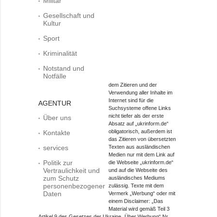
Militär
Gesellschaft und
Kultur
Sport
Kriminalität
Notstand und
Notfälle
dem Zitieren und der
Verwendung aller Inhalte im
Internet sind für die
AGENTUR
Suchsysteme offene Links
nicht tiefer als der erste
Über uns
Absatz auf „ukrinform.de“
obligatorisch, außerdem ist
Kontakte
das Zitieren von übersetzten
services
Texten aus ausländischen
Medien nur mit dem Link auf
Politik zur
die Webseite „ukrinform.de“
Vertraulichkeit und
und auf die Webseite des
zum Schutz
ausländisches Mediums
personenbezogener
zulässig. Texte mit dem
Daten
Vermerk „Werbung“ oder mit
einem Disclaimer: „Das
Material wird gemäß Teil 3
Artikel 9 des Gesetzes der Ukraine „Über Werbung“ Nr.