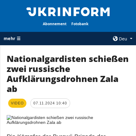
Abonnement
Fotobank
mehr ☰
Deu
×
Nationalgardisten schießen
zwei russische
ALLE
AGENTUR
RUBRIKEN
Aufklärungsdrohnen Zala
Über uns
Krieg
ab
Kontakte
Wiederaufbau
services
der Ukraine
VIDEO
07.11.2024 10:40
Politik zur
Politik
Vertraulichkeit
und zum Schutz
Wirtschaft
personenbezogener
Militär
Daten