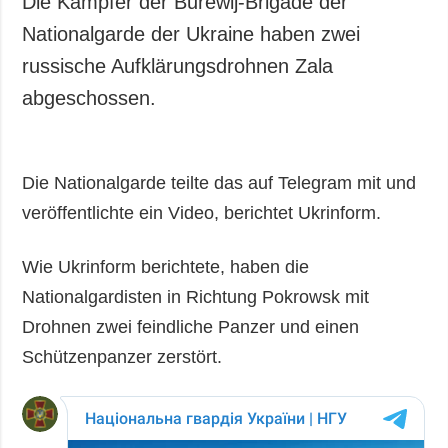
Die Kämpfer der Burewij-Brigade der
Gesellschaft und
Nationalgarde der Ukraine haben zwei
Kultur
russische Aufklärungsdrohnen Zala
Sport
abgeschossen.
Kriminalität
Notstand und
Notfälle
Die Nationalgarde teilte das auf Telegram mit und
ZUSÄTZLICH
LEISTUNGEN
veröffentlichte ein Video, berichtet Ukrinform.
Veröffentlichungen
Abonnement
Interview
Fotobank
Wie Ukrinform berichtete, haben die
Fotos
Nationalgardisten in Richtung Pokrowsk mit
Video
Drohnen zwei feindliche Panzer und einen
Schützenpanzer zerstört.