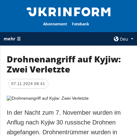
Abonnement
Fotobank
mehr ☰
Deu
×
Drohnenangriff auf Kyjiw:
Zwei Verletzte
ALLE
AGENTUR
RUBRIKEN
Über uns
07.11.2024 08:41
Krieg
Kontakte
Wiederaufbau
services
der Ukraine
Politik zur
Politik
In der Nacht zum 7. November wurden im
Vertraulichkeit
und zum Schutz
Wirtschaft
Anflug nach Kyjiw 30 russische Drohnen
personenbezogener
Militär
abgefangen. Drohnentrümmer wurden in
Daten