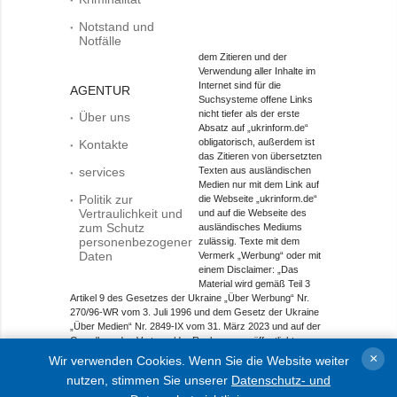
Notstand und
Notfälle
dem Zitieren und der
Verwendung aller Inhalte im
Internet sind für die
AGENTUR
Suchsysteme offene Links
nicht tiefer als der erste
Über uns
Absatz auf „ukrinform.de“
obligatorisch, außerdem ist
Kontakte
das Zitieren von übersetzten
services
Texten aus ausländischen
Medien nur mit dem Link auf
Politik zur
die Webseite „ukrinform.de“
Vertraulichkeit und
und auf die Webseite des
zum Schutz
ausländisches Mediums
personenbezogener
zulässig. Texte mit dem
Daten
Vermerk „Werbung“ oder mit
einem Disclaimer: „Das
Material wird gemäß Teil 3
Artikel 9 des Gesetzes der Ukraine „Über Werbung“ Nr.
270/96-WR vom 3. Juli 1996 und dem Gesetz der Ukraine
„Über Medien“ Nr. 2849-IX vom 31. März 2023 und auf der
Grundlage des Vertrags/der Rechnung veröffentlicht.
×
Wir verwenden Cookies. Wenn Sie die Website weiter
Objekt im Bereich Onlinemedien; Medien-ID R40-01421.
nutzen, stimmen Sie unserer
Datenschutz- und
© 2015-2026 Ukrinform. Alle Rechte sind geschützt.