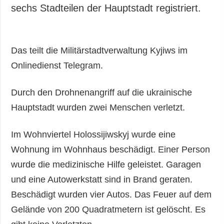
Gesellschaft und
sechs Stadteilen der Hauptstadt registriert.
Kultur
Sport
Kriminalität
Das teilt die Militärstadtverwaltung Kyjiws im
Notstand und
Onlinedienst Telegram.
Notfälle
Durch den Drohnenangriff auf die ukrainische
ZUSÄTZLICH
LEISTUNGEN
Hauptstadt wurden zwei Menschen verletzt.
Veröffentlichungen
Abonnement
Interview
Fotobank
Im Wohnviertel Holossijiwskyj wurde eine
Fotos
Wohnung im Wohnhaus beschädigt. Einer Person
Video
wurde die medizinische Hilfe geleistet. Garagen
und eine Autowerkstatt sind in Brand geraten.
Beschädigt wurden vier Autos. Das Feuer auf dem
Gelände von 200 Quadratmetern ist gelöscht. Es