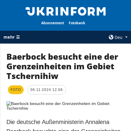
Abonnement
Fotobank
mehr ☰
Deu
×
Baerbock besucht eine der
Grenzeinheiten im Gebiet
ALLE
AGENTUR
RUBRIKEN
Tschernihiw
Über uns
Krieg
Kontakte
Wiederaufbau
FOTO
06.11.2024 12:06
services
der Ukraine
Politik zur
Politik
Vertraulichkeit
und zum Schutz
Wirtschaft
personenbezogener
Die deutsche Außenministerin Annalena
Militär
Daten