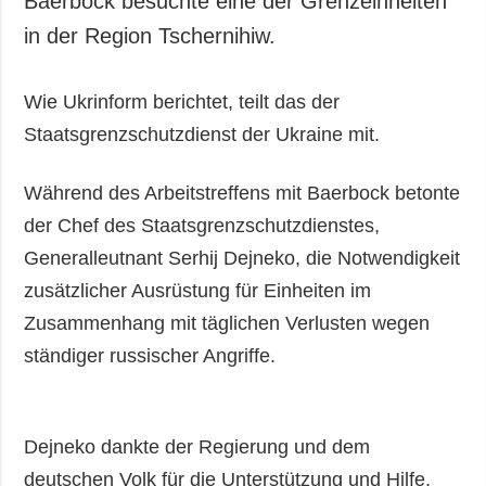
Baerbock besuchte eine der Grenzeinheiten
Gesellschaft und
in der Region Tschernihiw.
Kultur
Sport
Wie Ukrinform berichtet, teilt das der
Kriminalität
Staatsgrenzschutzdienst der Ukraine mit.
Notstand und
Notfälle
Während des Arbeitstreffens mit Baerbock betonte
ZUSÄTZLICH
LEISTUNGEN
der Chef des Staatsgrenzschutzdienstes,
Veröffentlichungen
Abonnement
Generalleutnant Serhij Dejneko, die Notwendigkeit
Interview
Fotobank
zusätzlicher Ausrüstung für Einheiten im
Fotos
Zusammenhang mit täglichen Verlusten wegen
Video
ständiger russischer Angriffe.
Dejneko dankte der Regierung und dem
deutschen Volk für die Unterstützung und Hilfe,