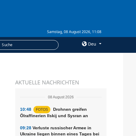
Samstag, 08 August 2026, 11:08
Deu
×
LEISTUNGEN
AKTUELLE NACHRICHTEN
Abonnement
Fotobank
08 August 2026
10:48
Drohnen greifen
FOTOS
Ölraffinerien Ilskij und Sysran an
09:28
Verluste russischer Armee in
Ukraine liegen binnen eines Tages bei