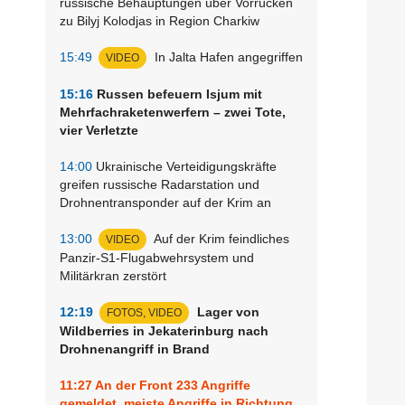
russische Behauptungen über Vorrücken
zu Bilyj Kolodjas in Region Charkiw
15:49
In Jalta Hafen angegriffen
VIDEO
15:16
Russen befeuern Isjum mit
Mehrfachraketenwerfern – zwei Tote,
vier Verletzte
14:00
Ukrainische Verteidigungskräfte
greifen russische Radarstation und
Drohnentransponder auf der Krim an
13:00
Auf der Krim feindliches
VIDEO
Panzir-S1-Flugabwehrsystem und
Militärkran zerstört
12:19
Lager von
FOTOS, VIDEO
Wildberries in Jekaterinburg nach
Drohnenangriff in Brand
11:27
An der Front 233 Angriffe
gemeldet, meiste Angriffe in Richtung