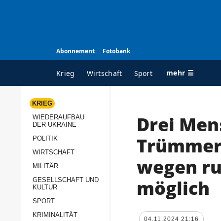
Abonnement
Fotobank
mehr ☰
Krieg
Wirtschaft
Sport
KRIEG
Drei Men
WIEDERAUFBAU
ALLE RUBRIKEN
A
DER UKRAINE
Krieg
Ü
Trümmern
POLITIK
Wiederaufbau der
K
WIRTSCHAFT
wegen ru
Ukraine
MILITÄR
s
Politik
möglich
GESELLSCHAFT UND
P
KULTUR
Wirtschaft
u
SPORT
p
Militär
KRIMINALITÄT
D
04.11.2024 21:16