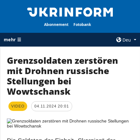
Abonnement
Fotobank
mehr ☰
Deu
×
Grenzsoldaten zerstören
mit Drohnen russische
ALLE
AGENTUR
RUBRIKEN
Stellungen bei
Über uns
Krieg
Wowtschansk
Kontakte
Wiederaufbau
services
der Ukraine
VIDEO
04.11.2024 20:01
Politik zur
Politik
Vertraulichkeit
und zum Schutz
Wirtschaft
personenbezogener
Militär
Daten