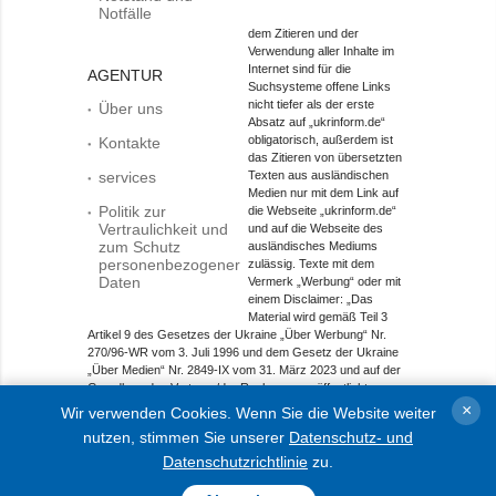
Notfälle
dem Zitieren und der
Verwendung aller Inhalte im
Internet sind für die
AGENTUR
Suchsysteme offene Links
nicht tiefer als der erste
Über uns
Absatz auf „ukrinform.de“
obligatorisch, außerdem ist
Kontakte
das Zitieren von übersetzten
services
Texten aus ausländischen
Medien nur mit dem Link auf
Politik zur
die Webseite „ukrinform.de“
Vertraulichkeit und
und auf die Webseite des
zum Schutz
ausländisches Mediums
personenbezogener
zulässig. Texte mit dem
Daten
Vermerk „Werbung“ oder mit
einem Disclaimer: „Das
Material wird gemäß Teil 3
Artikel 9 des Gesetzes der Ukraine „Über Werbung“ Nr.
270/96-WR vom 3. Juli 1996 und dem Gesetz der Ukraine
„Über Medien“ Nr. 2849-IX vom 31. März 2023 und auf der
Grundlage des Vertrags/der Rechnung veröffentlicht.
×
Wir verwenden Cookies. Wenn Sie die Website weiter
Objekt im Bereich Onlinemedien; Medien-ID R40-01421.
nutzen, stimmen Sie unserer
Datenschutz- und
© 2015-2026 Ukrinform. Alle Rechte sind geschützt.
Datenschutzrichtlinie
zu.