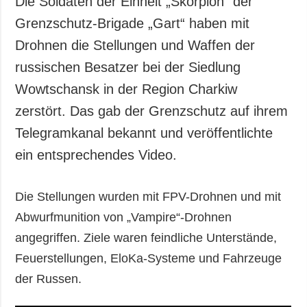
Die Soldaten der Einheit „Skorpion“ der
Gesellschaft und
Grenzschutz-Brigade „Gart“ haben mit
Kultur
Drohnen die Stellungen und Waffen der
Sport
russischen Besatzer bei der Siedlung
Kriminalität
Wowtschansk in der Region Charkiw
Notstand und
Notfälle
zerstört. Das gab der Grenzschutz auf ihrem
Telegramkanal bekannt und veröffentlichte
ZUSÄTZLICH
LEISTUNGEN
Veröffentlichungen
Abonnement
ein entsprechendes Video.
Interview
Fotobank
Die Stellungen wurden mit FPV-Drohnen und mit
Fotos
Abwurfmunition von „Vampire“-Drohnen
Video
angegriffen. Ziele waren feindliche Unterstände,
Feuerstellungen, EloKa-Systeme und Fahrzeuge
der Russen.