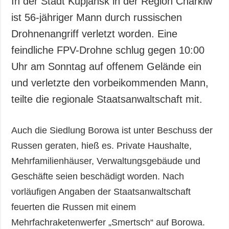
In der Stadt Kupjansk in der Region Charkiw
Gesellschaft und
ist 56-jähriger Mann durch russischen
Kultur
Drohnenangriff verletzt worden. Eine
Sport
feindliche FPV-Drohne schlug gegen 10:00
Kriminalität
Uhr am Sonntag auf offenem Gelände ein
Notstand und
Notfälle
und verletzte den vorbeikommenden Mann,
teilte die regionale Staatsanwaltschaft mit.
ZUSÄTZLICH
LEISTUNGEN
Veröffentlichungen
Abonnement
Auch die Siedlung Borowa ist unter Beschuss der
Interview
Fotobank
Russen geraten, hieß es. Private Haushalte,
Fotos
Mehrfamilienhäuser, Verwaltungsgebäude und
Video
Geschäfte seien beschädigt worden. Nach
vorläufigen Angaben der Staatsanwaltschaft
feuerten die Russen mit einem
Mehrfachraketenwerfer „Smertsch“ auf Borowa.