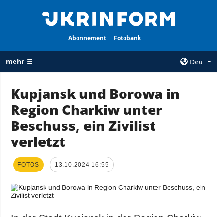
Abonnement
Fotobank
mehr ☰
Deu
×
Kupjansk und Borowa in
Region Charkiw unter
ALLE
AGENTUR
RUBRIKEN
Beschuss, ein Zivilist
Über uns
Krieg
verletzt
Kontakte
Wiederaufbau
services
der Ukraine
FOTOS
13.10.2024 16:55
Politik zur
Politik
Vertraulichkeit
und zum Schutz
Wirtschaft
personenbezogener
Militär
Daten