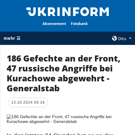
Abonnement
Fotobank
mehr ☰
Deu
×
186 Gefechte an der Front,
47 russische Angriffe bei
ALLE
AGENTUR
RUBRIKEN
Kurachowe abgewehrt -
Über uns
Krieg
Generalstab
Kontakte
Wiederaufbau
services
der Ukraine
13.10.2024 09:16
Politik zur
Politik
Vertraulichkeit
und zum Schutz
Wirtschaft
personenbezogener
Militär
Daten