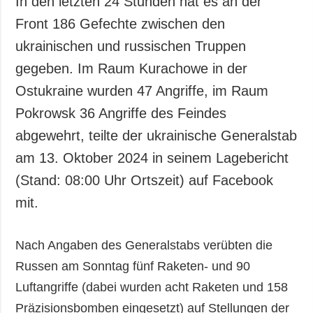
In den letzten 24 Stunden hat es an der
Gesellschaft und
Front 186 Gefechte zwischen den
Kultur
ukrainischen und russischen Truppen
Sport
gegeben. Im Raum Kurachowe in der
Kriminalität
Ostukraine wurden 47 Angriffe, im Raum
Notstand und
Notfälle
Pokrowsk 36 Angriffe des Feindes
abgewehrt, teilte der ukrainische Generalstab
ZUSÄTZLICH
LEISTUNGEN
Veröffentlichungen
Abonnement
am 13. Oktober 2024 in seinem Lagebericht
Interview
Fotobank
(Stand: 08:00 Uhr Ortszeit) auf Facebook
Fotos
mit.
Video
Nach Angaben des Generalstabs verübten die
Russen am Sonntag fünf Raketen- und 90
Luftangriffe (dabei wurden acht Raketen und 158
Präzisionsbomben eingesetzt) auf Stellungen der