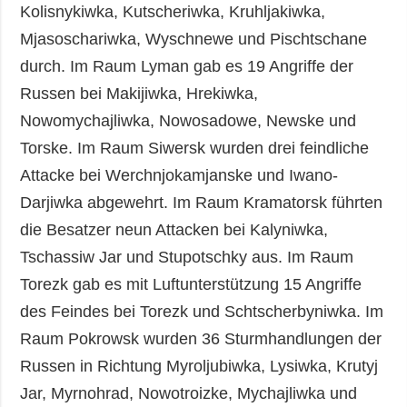
Kolisnykiwka, Kutscheriwka, Kruhljakiwka,
Mjasoschariwka, Wyschnewe und Pischtschane
durch. Im Raum Lyman gab es 19 Angriffe der
Russen bei Makijiwka, Hrekiwka,
Nowomychajliwka, Nowosadowe, Newske und
Torske. Im Raum Siwersk wurden drei feindliche
Attacke bei Werchnjokamjanske und Iwano-
Darjiwka abgewehrt. Im Raum Kramatorsk führten
die Besatzer neun Attacken bei Kalyniwka,
Tschassiw Jar und Stupotschky aus. Im Raum
Torezk gab es mit Luftunterstützung 15 Angriffe
des Feindes bei Torezk und Schtscherbyniwka. Im
Raum Pokrowsk wurden 36 Sturmhandlungen der
Russen in Richtung Myroljubiwka, Lysiwka, Krutyj
Jar, Myrnohrad, Nowotroizke, Mychajliwka und