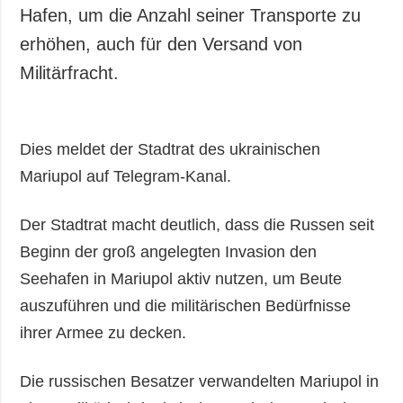
Gesellschaft und
Hafen, um die Anzahl seiner Transporte zu
Kultur
erhöhen, auch für den Versand von
Sport
Militärfracht.
Kriminalität
Notstand und
Notfälle
Dies meldet der Stadtrat des ukrainischen
ZUSÄTZLICH
LEISTUNGEN
Mariupol auf Telegram-Kanal.
Veröffentlichungen
Abonnement
Der Stadtrat macht deutlich, dass die Russen seit
Interview
Fotobank
Beginn der groß angelegten Invasion den
Fotos
Seehafen in Mariupol aktiv nutzen, um Beute
Video
auszuführen und die militärischen Bedürfnisse
ihrer Armee zu decken.
Die russischen Besatzer verwandelten Mariupol in