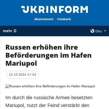
Abonnement
Fotobank
mehr ☰
Deu
×
Russen erhöhen ihre
Beförderungen im Hafen
ALLE
AGENTUR
RUBRIKEN
Mariupol
Über uns
Krieg
Kontakte
Wiederaufbau
12.10.2024 17:33
services
der Ukraine
Politik zur
Politik
Vertraulichkeit
und zum Schutz
Wirtschaft
Im durch die russische Armee besetzten
personenbezogener
Militär
Mariupol, nutzt der Feind verstärkt den
Daten