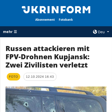
Abonnement
Fotobank
mehr ☰
Deu
×
Russen attackieren mit
FPV-Drohnen Kupjansk:
ALLE
AGENTUR
RUBRIKEN
Zwei Zivilisten verletzt
Über uns
Krieg
Kontakte
Wiederaufbau
FOTO
12.10.2024 16:43
services
der Ukraine
Politik zur
Politik
Vertraulichkeit
und zum Schutz
Wirtschaft
personenbezogener
Militär
Daten