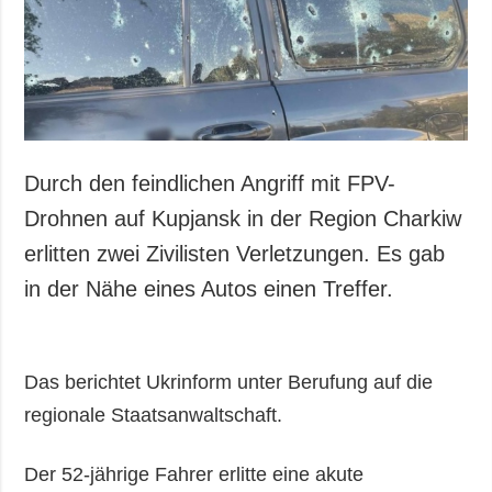
Gesellschaft und
Kultur
Sport
Kriminalität
Notstand und
Notfälle
Durch den feindlichen Angriff mit FPV-
ZUSÄTZLICH
LEISTUNGEN
Drohnen auf Kupjansk in der Region Charkiw
Veröffentlichungen
Abonnement
erlitten zwei Zivilisten Verletzungen. Es gab
Interview
Fotobank
in der Nähe eines Autos einen Treffer.
Fotos
Video
Das berichtet Ukrinform unter Berufung auf die
regionale Staatsanwaltschaft.
Der 52-jährige Fahrer erlitte eine akute