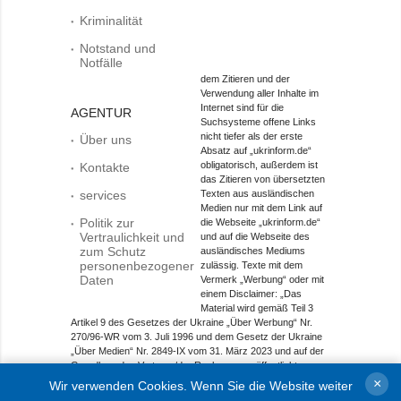
Kriminalität
Notstand und
Notfälle
dem Zitieren und der
Verwendung aller Inhalte im
Internet sind für die
AGENTUR
Suchsysteme offene Links
nicht tiefer als der erste
Über uns
Absatz auf „ukrinform.de“
obligatorisch, außerdem ist
Kontakte
das Zitieren von übersetzten
services
Texten aus ausländischen
Medien nur mit dem Link auf
Politik zur
die Webseite „ukrinform.de“
Vertraulichkeit und
und auf die Webseite des
zum Schutz
ausländisches Mediums
personenbezogener
zulässig. Texte mit dem
Daten
Vermerk „Werbung“ oder mit
einem Disclaimer: „Das
Material wird gemäß Teil 3
Artikel 9 des Gesetzes der Ukraine „Über Werbung“ Nr.
270/96-WR vom 3. Juli 1996 und dem Gesetz der Ukraine
„Über Medien“ Nr. 2849-IX vom 31. März 2023 und auf der
Grundlage des Vertrags/der Rechnung veröffentlicht.
×
Wir verwenden Cookies. Wenn Sie die Website weiter
Objekt im Bereich Onlinemedien; Medien-ID R40-01421.