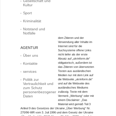
Gesellschaft und
Kultur
Sport
Kriminalität
Notstand und
Notfälle
dem Zitieren und der
Verwendung aller Inhalte im
Internet sind für die
AGENTUR
Suchsysteme offene Links
nicht tiefer als der erste
Über uns
Absatz auf „ukrinform.de“
obligatorisch, außerdem ist
Kontakte
das Zitieren von übersetzten
services
Texten aus ausländischen
Medien nur mit dem Link auf
Politik zur
die Webseite „ukrinform.de“
Vertraulichkeit und
und auf die Webseite des
zum Schutz
ausländisches Mediums
personenbezogener
zulässig. Texte mit dem
Daten
Vermerk „Werbung“ oder mit
einem Disclaimer: „Das
Material wird gemäß Teil 3
Artikel 9 des Gesetzes der Ukraine „Über Werbung“ Nr.
270/96-WR vom 3. Juli 1996 und dem Gesetz der Ukraine