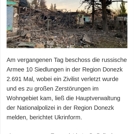
Gesellschaft und
Kultur
Sport
Kriminalität
Notstand und
Notfälle
ZUSÄTZLICH
LEISTUNGEN
Am vergangenen Tag beschoss die russische
Veröffentlichungen
Abonnement
Armee 10 Siedlungen in der Region Donezk
Interview
Fotobank
2.691 Mal, wobei ein Zivilist verletzt wurde
Fotos
und es zu großen Zerstörungen im
Video
Wohngebiet kam, ließ die Hauptverwaltung
der Nationalpolizei in der Region Donezk
melden, berichtet Ukrinform.