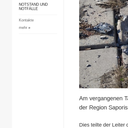
Gesellschaft und Kultur
NOTSTAND UND
NOTFÄLLE
Sport
Kontakte
Kriminalität
mehr
»
Notstand und Notfälle
Am vergangenen Ta
der Region Saporis
Dies teilte der Leite