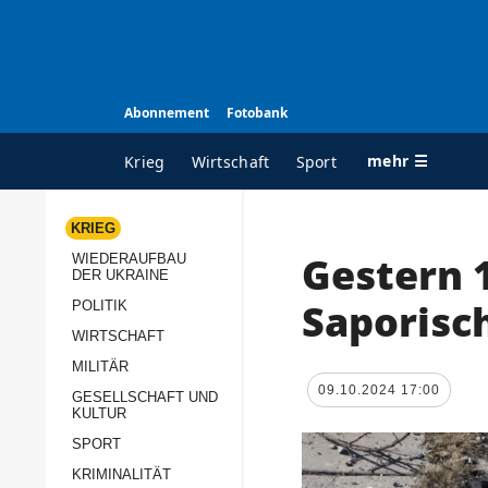
Abonnement
Fotobank
mehr ☰
Krieg
Wirtschaft
Sport
KRIEG
Gestern 
WIEDERAUFBAU
ALLE RUBRIKEN
A
DER UKRAINE
Krieg
Ü
Saporisc
POLITIK
Wiederaufbau der
K
WIRTSCHAFT
Ukraine
MILITÄR
s
09.10.2024 17:00
Politik
GESELLSCHAFT UND
P
KULTUR
Wirtschaft
u
SPORT
p
Militär
KRIMINALITÄT
D