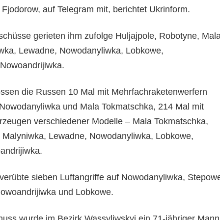
Fjodorow, auf Telegram mit, berichtet Ukrinform.
eschüsse gerieten ihm zufolge Huljajpole, Robotyne, Mal
wka, Lewadne, Nowodanyliwka, Lobkowe,
Nowoandrijiwka.
ssen die Russen 10 Mal mit Mehrfachraketenwerfern
Nowodanyliwka und Mala Tokmatschka, 214 Mal mit
rzeugen verschiedener Modelle – Mala Tokmatschka,
e, Malyniwka, Lewadne, Nowodanyliwka, Lobkowe,
ndrijiwka.
verübte sieben Luftangriffe auf Nowodanyliwka, Stepow
owoandrijiwka und Lobkowe.
uss wurde im Bezirk Wassyliwskyj ein 71-jähriger Mann