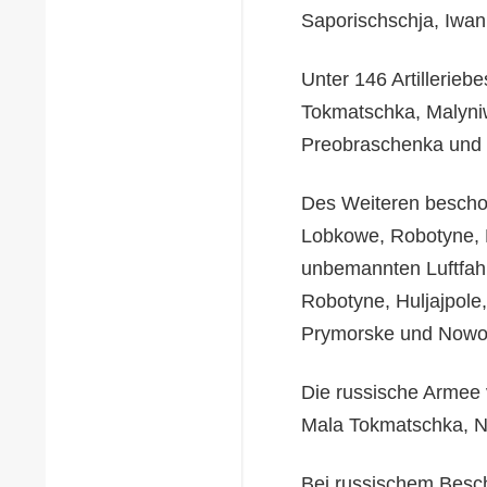
Saporischschja, Iwan 
Unter 146 Artillerieb
Tokmatschka, Malyni
Preobraschenka und 
Des Weiteren bescho
Lobkowe, Robotyne, 
unbemannten Luftfah
Robotyne, Huljajpol
Prymorske und Nowoa
Die russische Armee 
Mala Tokmatschka, N
Bei russischem Besch