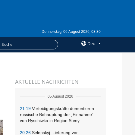
Donnerstag, 06 August 2026, 03:30
Deu
×
LEISTUNGEN
AKTUELLE NACHRICHTEN
Abonnement
Fotobank
05 August 2026
21:19
Verteidigungskräfte dementieren
russische Behauptung der „Einnahme“
von Ryschiwka in Region Sumy
20:26
Selenskyj: Lieferung von