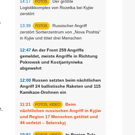
14:17
Der größte
FOTOS
Logistikkomplex von Rozetka bei Kyjiw
zerstört
a
13:39
Russischer Angriff
FOTOS
zerstört Sortierzentrum von „Nova Poshta“
in Kyjiw und tötet drei Menschen
12:47
An der Front 259 Angriffe
gemeldet, meiste Angriffe in Richtung
Pokrowsk und Kostjantyniwka
abgewehrt
12:00
Russen setzten beim nächtlichen
Angriff 24 ballistische Raketen und 115
Kamikaze-Drohnen ein
11:21
Beim
FOTOS, VIDEO
e,
nächtlichen russischen Angriff in Kyjiw
und Region 17 Menschen getötet und
44 verletzt – Selenskyj
10:51
In Region Tula
FOTOS, VIDEO