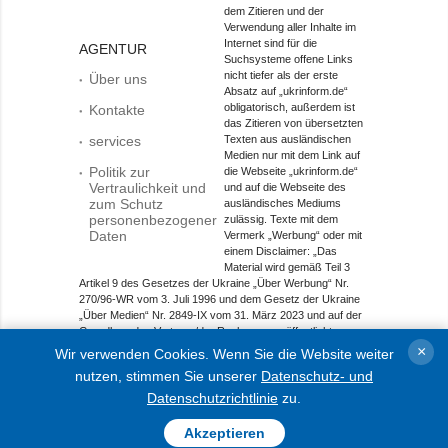
dem Zitieren und der
Verwendung aller Inhalte im
Internet sind für die
AGENTUR
Suchsysteme offene Links
nicht tiefer als der erste
Über uns
Absatz auf „ukrinform.de“
obligatorisch, außerdem ist
Kontakte
das Zitieren von übersetzten
services
Texten aus ausländischen
Medien nur mit dem Link auf
Politik zur
die Webseite „ukrinform.de“
Vertraulichkeit und
und auf die Webseite des
zum Schutz
ausländisches Mediums
personenbezogener
zulässig. Texte mit dem
Daten
Vermerk „Werbung“ oder mit
einem Disclaimer: „Das
Material wird gemäß Teil 3
Artikel 9 des Gesetzes der Ukraine „Über Werbung“ Nr.
270/96-WR vom 3. Juli 1996 und dem Gesetz der Ukraine
„Über Medien“ Nr. 2849-IX vom 31. März 2023 und auf der
Grundlage des Vertrags/der Rechnung veröffentlicht.
×
Wir verwenden Cookies. Wenn Sie die Website weiter
Objekt im Bereich Onlinemedien; Medien-ID R40-01421.
nutzen, stimmen Sie unserer
Datenschutz- und
© 2015-2026 Ukrinform. Alle Rechte sind geschützt.
Datenschutzrichtlinie
zu.
Akzeptieren