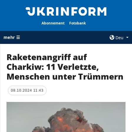
Abonnement
Fotobank
mehr ☰
Deu
×
Raketenangriff auf
Charkiw: 11 Verletzte,
ALLE
AGENTUR
RUBRIKEN
Menschen unter Trümmern
Über uns
Krieg
Kontakte
Wiederaufbau
08.10.2024 11:43
services
der Ukraine
Politik zur
Politik
Vertraulichkeit
und zum Schutz
Wirtschaft
personenbezogener
Militär
Daten