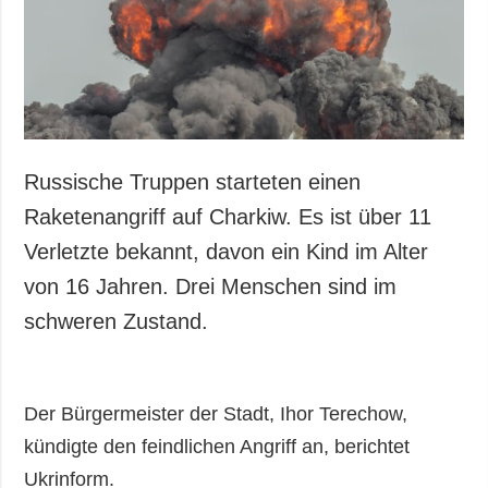
Gesellschaft und
Kultur
Sport
Kriminalität
Notstand und
Notfälle
Russische Truppen starteten einen
ZUSÄTZLICH
LEISTUNGEN
Raketenangriff auf Charkiw. Es ist über 11
Veröffentlichungen
Abonnement
Verletzte bekannt, davon ein Kind im Alter
Interview
Fotobank
von 16 Jahren. Drei Menschen sind im
Fotos
schweren Zustand.
Video
Der Bürgermeister der Stadt, Ihor Terechow,
kündigte den feindlichen Angriff an, berichtet
Ukrinform.