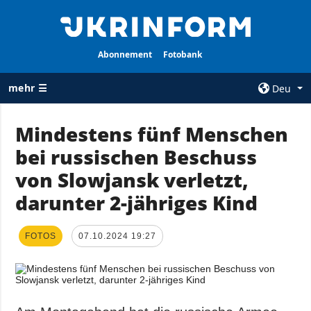
Abonnement
Fotobank
mehr ☰
Deu
×
Mindestens fünf Menschen
bei russischen Beschuss
ALLE
AGENTUR
RUBRIKEN
von Slowjansk verletzt,
Über uns
Krieg
darunter 2-jähriges Kind
Kontakte
Wiederaufbau
services
der Ukraine
FOTOS
07.10.2024 19:27
Politik zur
Politik
Vertraulichkeit
und zum Schutz
Wirtschaft
personenbezogener
Militär
Daten