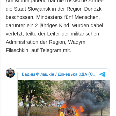
Am Montagabend hat die russische Armee
Gesellschaft und
die Stadt Slowjansk in der Region Donezk
Kultur
beschossen. Mindestens fünf Menschen,
Sport
darunter ein 2-jähriges Kind, wurden dabei
Kriminalität
verletzt, teilte der Leiter der militärischen
Notstand und
Notfälle
Administration der Region, Wadym
Filaschkin, auf Telegram mit.
ZUSÄTZLICH
LEISTUNGEN
Veröffentlichungen
Abonnement
Interview
Fotobank
Fotos
Video