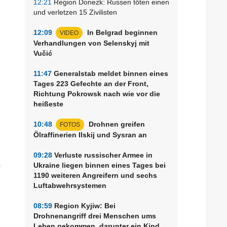
12:21
Region Donezk: Russen töten einen
und verletzen 15 Zivilisten
12:09
In Belgrad beginnen
VIDEO
Verhandlungen von Selenskyj mit
Vučić
11:47
Generalstab meldet binnen eines
Tages 223 Gefechte an der Front,
Richtung Pokrowsk nach wie vor die
heißeste
10:48
Drohnen greifen
FOTOS
n
Ölraffinerien Ilskij und Sysran an
09:28
Verluste russischer Armee in
s
Ukraine liegen binnen eines Tages bei
1190 weiteren Angreifern und sechs
Luftabwehrsystemen
08:59
Region Kyjiw: Bei
Drohnenangriff drei Menschen ums
Leben gekommen, darunter ein Kind