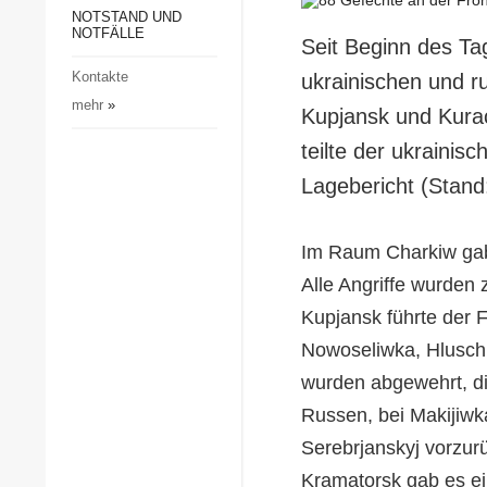
Gesellschaft und Kultur
NOTSTAND UND
NOTFÄLLE
Seit Beginn des Ta
Sport
Kontakte
ukrainischen und 
Kriminalität
mehr
»
Kupjansk und Kurac
Notstand und Notfälle
teilte der ukraini
Lagebericht (Stand
Im Raum Charkiw gab
Alle Angriffe wurden
Kupjansk führte der 
Nowoseliwka, Hluschk
wurden abgewehrt, d
Russen, bei Makijiw
Serebrjanskyj vorzur
Kramatorsk gab es ei