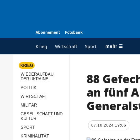
Abonnement
Fotobank
mehr ☰
Krieg
Wirtschaft
Sport
KRIEG
88 Gefec
WIEDERAUFBAU
ALLE RUBRIKEN
A
DER UKRAINE
Krieg
Ü
an fünf A
POLITIK
Wiederaufbau der
K
WIRTSCHAFT
Generals
Ukraine
MILITÄR
s
Politik
GESELLSCHAFT UND
P
KULTUR
Wirtschaft
u
07.10.2024 19:06
SPORT
p
Militär
KRIMINALITÄT
D