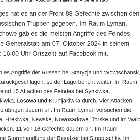
ges hat es an der Front 88 Gefechte zwischen den
russischen Truppen gegeben. Im Raum Lyman,
howe gab es die meisten Angriffe des Feindes,
sche Generalstab am 07. Oktober 2024 in seinem
: 16:00 Uhr Ortszeit) auf Facebook mit.
 es Angriffe der Russen bei Staryzja und Wowtschansk
 zurückgeschlagen, so der Lagerbericht weiter. Im Raum
Feind 15 Attacken des Feindes bei Synkiwka,
iwka, Losowa und Kruhljakiwka durch. Vier Attacken
ie übrigen dauern an. Im Raum Lyman versuchen die
ka, Hrekiwka, Newske, Nowosadowe, Torske und im Wal
ücken. 11 von 16 Gefechte dauern an. Im Raum
ne Sturmhandlung der Besatzer bei Stupotschky. Im