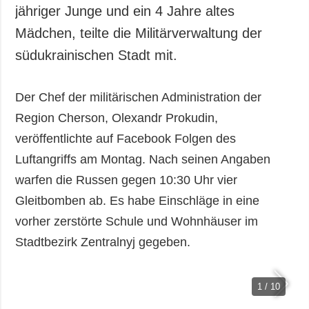
Gesellschaft und
jähriger Junge und ein 4 Jahre altes
Kultur
Mädchen, teilte die Militärverwaltung der
Sport
südukrainischen Stadt mit.
Kriminalität
Notstand und
Der Chef der militärischen Administration der
Notfälle
Region Cherson, Olexandr Prokudin,
ZUSÄTZLICH
LEISTUNGEN
veröffentlichte auf Facebook Folgen des
Veröffentlichungen
Abonnement
Luftangriffs am Montag. Nach seinen Angaben
Interview
Fotobank
warfen die Russen gegen 10:30 Uhr vier
Fotos
Gleitbomben ab. Es habe Einschläge in eine
Video
vorher zerstörte Schule und Wohnhäuser im
Stadtbezirk Zentralnyj gegeben.
1 / 10