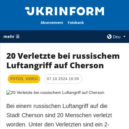
Abonnement
Fotobank
mehr ☰
Deu
×
20 Verletzte bei russischem
Luftangriff auf Cherson
ALLE
AGENTUR
RUBRIKEN
Über uns
FOTOS, VIDEO
Krieg
07.10.2024 16:09
Kontakte
Wiederaufbau
services
der Ukraine
Politik zur
Politik
Bei einem russischen Luftangriff auf die
Vertraulichkeit
und zum Schutz
Wirtschaft
Stadt Cherson sind 20 Menschen verletzt
personenbezogener
Militär
worden. Unter den Verletzten sind ein 2-
Daten