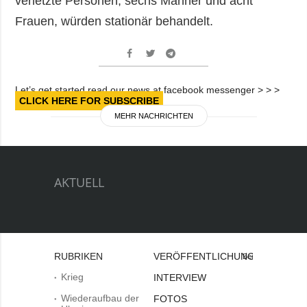
verletzte Personen, sechs Männer und acht
Frauen, würden stationär behandelt.
Let’s get started read our news at facebook messenger > > >
CLICK HERE FOR SUBSCRIBE
MEHR NACHRICHTEN
AKTUELL
RUBRIKEN
VERÖFFENTLICHUNGEN
Bei
Krieg
INTERVIEW
Wiederaufbau der
FOTOS