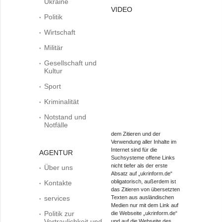
Ukraine
VIDEO
Politik
Wirtschaft
Militär
Gesellschaft und
Kultur
Sport
Kriminalität
Notstand und
Notfälle
dem Zitieren und der
Verwendung aller Inhalte im
Internet sind für die
AGENTUR
Suchsysteme offene Links
nicht tiefer als der erste
Über uns
Absatz auf „ukrinform.de“
obligatorisch, außerdem ist
Kontakte
das Zitieren von übersetzten
services
Texten aus ausländischen
Medien nur mit dem Link auf
Politik zur
die Webseite „ukrinform.de“
Vertraulichkeit und
und auf die Webseite des