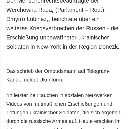
Der Menschenrechtsbeauftragte der
Gesellschaft und
Werchowna Rada, (Parlament – Red.),
Kultur
Dmytro Lubinez,, berichtete über ein
Sport
weiteres Kriegsverbrechen der Russen - die
Kriminalität
Erschießung unbewaffneter ukrainischer
Notstand und
Notfälle
Soldaten in New-York in der Region Donezk.
ZUSÄTZLICH
LEISTUNGEN
Veröffentlichungen
Abonnement
Das schrieb der Ombudsmann auf Telegram-
Interview
Fotobank
Kanal, meldet Ukrinform.
Fotos
Video
"In letzter Zeit tauchen in sozialen Netzwerken
Videos von mutmaßlichen Erschießungen und
Tötungen ukrainischer Soldaten, die sich ergeben,
durch die russische Armee auf. Heute erschien im