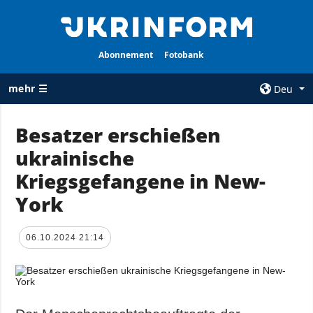
Abonnement
Fotobank
mehr ☰
Deu
×
Besatzer erschießen
ukrainische
ALLE
AGENTUR
RUBRIKEN
Kriegsgefangene in New-
Über uns
Krieg
York
Kontakte
Wiederaufbau
services
der Ukraine
06.10.2024 21:14
Politik zur
Politik
Vertraulichkeit
und zum Schutz
Wirtschaft
personenbezogener
Militär
Daten