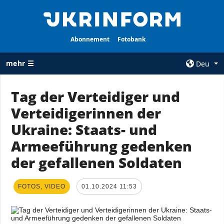
Abonnement
Fotobank
mehr ☰
Deu
×
Tag der Verteidiger und
Verteidigerinnen der
ALLE
AGENTUR
RUBRIKEN
Ukraine: Staats- und
Über uns
Krieg
Armeeführung gedenken
Kontakte
Wiederaufbau
der gefallenen Soldaten
services
der Ukraine
Politik zur
Politik
Vertraulichkeit
FOTOS, VIDEO
01.10.2024 11:53
und zum Schutz
Wirtschaft
personenbezogener
Militär
Daten