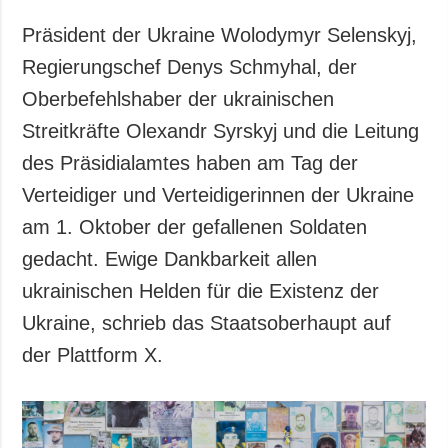
Gesellschaft und
Kultur
Präsident der Ukraine Wolodymyr Selenskyj,
Sport
Regierungschef Denys Schmyhal, der
Kriminalität
Oberbefehlshaber der ukrainischen
Notstand und
Streitkräfte Olexandr Syrskyj und die Leitung
Notfälle
des Präsidialamtes haben am Tag der
Verteidiger und Verteidigerinnen der Ukraine
ZUSÄTZLICH
LEISTUNGEN
Veröffentlichungen
Abonnement
am 1. Oktober der gefallenen Soldaten
Interview
Fotobank
gedacht. Ewige Dankbarkeit allen
Fotos
ukrainischen Helden für die Existenz der
Video
Ukraine, schrieb das Staatsoberhaupt auf
der Plattform X.