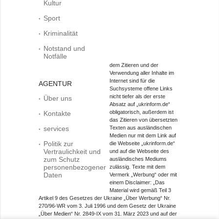
Kultur
Sport
Kriminalität
Notstand und
Notfälle
dem Zitieren und der
Verwendung aller Inhalte im
Internet sind für die
AGENTUR
Suchsysteme offene Links
nicht tiefer als der erste
Über uns
Absatz auf „ukrinform.de“
obligatorisch, außerdem ist
Kontakte
das Zitieren von übersetzten
services
Texten aus ausländischen
Medien nur mit dem Link auf
Politik zur
die Webseite „ukrinform.de“
Vertraulichkeit und
und auf die Webseite des
zum Schutz
ausländisches Mediums
personenbezogener
zulässig. Texte mit dem
Daten
Vermerk „Werbung“ oder mit
einem Disclaimer: „Das
Material wird gemäß Teil 3
Artikel 9 des Gesetzes der Ukraine „Über Werbung“ Nr.
270/96-WR vom 3. Juli 1996 und dem Gesetz der Ukraine
„Über Medien“ Nr. 2849-IX vom 31. März 2023 und auf der