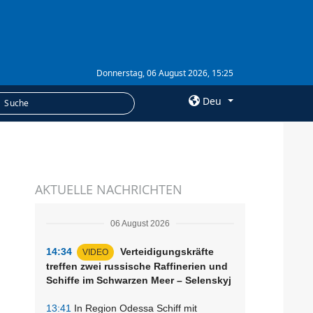
Donnerstag, 06 August 2026, 15:25
Deu
×
LEISTUNGEN
AKTUELLE NACHRICHTEN
Abonnement
Fotobank
06 August 2026
14:34
Verteidigungskräfte
VIDEO
treffen zwei russische Raffinerien und
Schiffe im Schwarzen Meer – Selenskyj
13:41
In Region Odessa Schiff mit