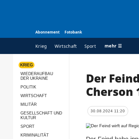
Abonnement
Fotobank
mehr ☰
Krieg
Wirtschaft
Sport
KRIEG
Der Feind
WIEDERAUFBAU
ALLE RUBRIKEN
A
DER UKRAINE
Krieg
Ü
Cherson 
POLITIK
Wiederaufbau der
K
WIRTSCHAFT
Ukraine
MILITÄR
s
30.08.2024 11:20
Politik
GESELLSCHAFT UND
P
KULTUR
Wirtschaft
u
SPORT
p
Militär
KRIMINALITÄT
D
Der Feind habe inn