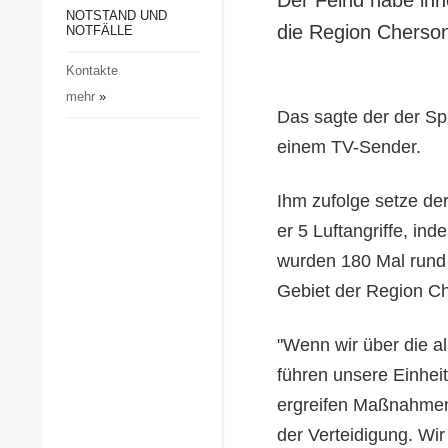
Gesellschaft und Kultur
NOTSTAND UND
die Region Cherso
NOTFÄLLE
Sport
Kontakte
Kriminalität
mehr
»
Notstand und Notfälle
Das sagte der der Sp
einem TV-Sender.
Ihm zufolge setze der
er 5 Luftangriffe, in
wurden 180 Mal rund
Gebiet der Region C
"Wenn wir über die al
führen unsere Einhei
ergreifen Maßnahmen 
der Verteidigung. Wir