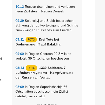
10:12
Russen töten einen und verletzen
neun Zivilisten in Region Donezk
09:39
Selenskyj und Stubb besprechen
Stärkung der Luftverteidigung und Schritte
zum Zwingen Russlands zum Frieden
09:11
Drei Tote bei
FOTO
Drohnenangriff auf Balaklija
09:00
In Region Cherson 20 Zivilisten
ei
verletzt, 39 Ortschaften beschossen
e
08:43
1330 Soldaten, 7
FOTO
Luftabwehrsysteme - Kampfverluste
der Russen am Vortag
r.
08:09
In Region Saporischschja 66
Ortschaften beschossen, ein Zivilist
getötet, vier verletzt
05 August 2026