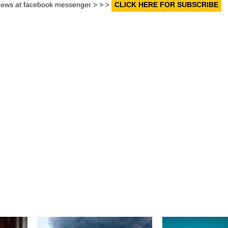
r news at facebook messenger > > >
CLICK HERE FOR SUBSCRIBE