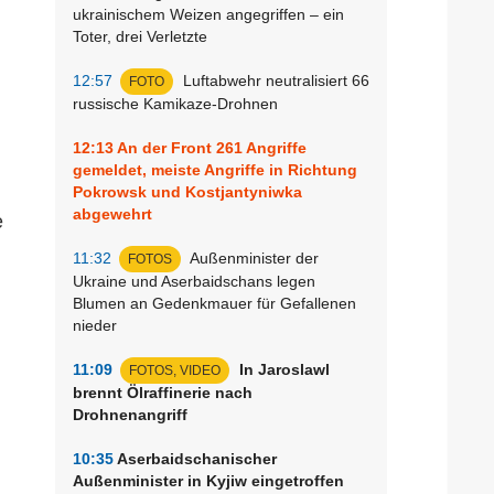
ukrainischem Weizen angegriffen – ein
Toter, drei Verletzte
12:57
Luftabwehr neutralisiert 66
FOTO
russische Kamikaze-Drohnen
12:13
An der Front 261 Angriffe
gemeldet, meiste Angriffe in Richtung
Pokrowsk und Kostjantyniwka
abgewehrt
e
11:32
Außenminister der
FOTOS
Ukraine und Aserbaidschans legen
Blumen an Gedenkmauer für Gefallenen
nieder
11:09
In Jaroslawl
FOTOS, VIDEO
brennt Ölraffinerie nach
Drohnenangriff
10:35
Aserbaidschanischer
Außenminister in Kyjiw eingetroffen