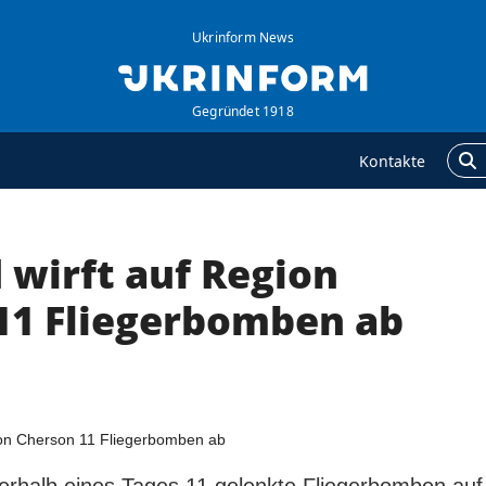
Ukrinform News
Gegründet 1918
Kontakte
 wirft auf Region
GENTUR
ZUSÄTZLICH
ber uns
Veröffentlichungen
11 Fliegerbomben ab
ontakte
Interview
ervices
Fotos
olitik zur Vertraulichkeit
Video
nd zum Schutz
ersonenbezogener
aten
erhalb eines Tages 11 gelenkte Fliegerbomben auf