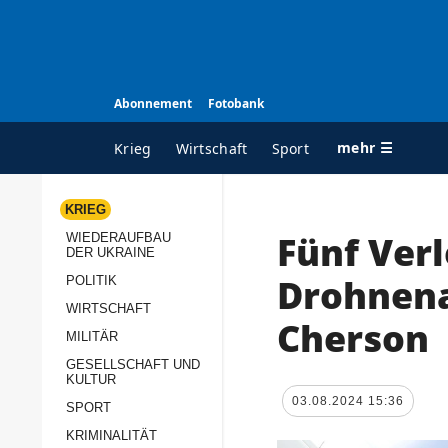
Abonnement
Fotobank
mehr ☰
Krieg
Wirtschaft
Sport
KRIEG
Fünf Verl
WIEDERAUFBAU
ALLE RUBRIKEN
A
DER UKRAINE
Krieg
Ü
Drohnena
POLITIK
Wiederaufbau der
K
WIRTSCHAFT
Cherson
Ukraine
MILITÄR
s
Politik
GESELLSCHAFT UND
P
KULTUR
Wirtschaft
u
03.08.2024 15:36
SPORT
p
Militär
KRIMINALITÄT
D