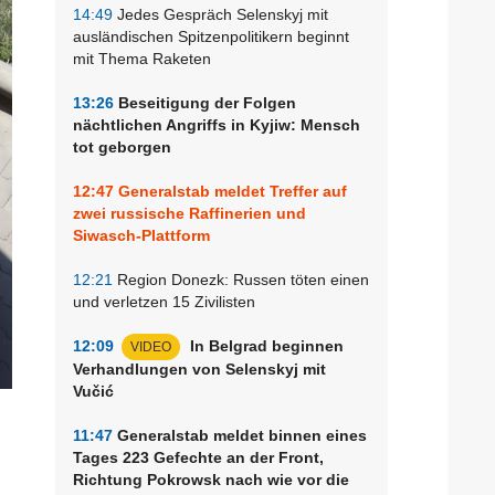
14:49
Jedes Gespräch Selenskyj mit
ausländischen Spitzenpolitikern beginnt
mit Thema Raketen
13:26
Beseitigung der Folgen
nächtlichen Angriffs in Kyjiw: Mensch
tot geborgen
12:47
Generalstab meldet Treffer auf
zwei russische Raffinerien und
Siwasch-Plattform
12:21
Region Donezk: Russen töten einen
und verletzen 15 Zivilisten
12:09
In Belgrad beginnen
VIDEO
Verhandlungen von Selenskyj mit
Vučić
11:47
Generalstab meldet binnen eines
Tages 223 Gefechte an der Front,
Richtung Pokrowsk nach wie vor die