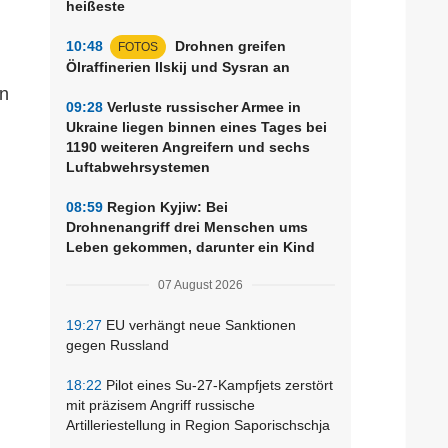
heißeste
10:48
Drohnen greifen
FOTOS
Ölraffinerien Ilskij und Sysran an
nn
09:28
Verluste russischer Armee in
Ukraine liegen binnen eines Tages bei
1190 weiteren Angreifern und sechs
Luftabwehrsystemen
08:59
Region Kyjiw: Bei
Drohnenangriff drei Menschen ums
Leben gekommen, darunter ein Kind
07 August 2026
19:27
EU verhängt neue Sanktionen
gegen Russland
18:22
Pilot eines Su-27-Kampfjets zerstört
mit präzisem Angriff russische
Artilleriestellung in Region Saporischschja